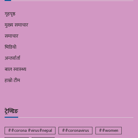
गृहपृष्ठ
मुख्य समाचार
समाचार
भिडियो
अन्तर्वार्ता
बाल स्वास्थ्य
हाम्रो टीम
ट्रेण्डिङ
##corona #virus#nepal
##coronavirus
##women