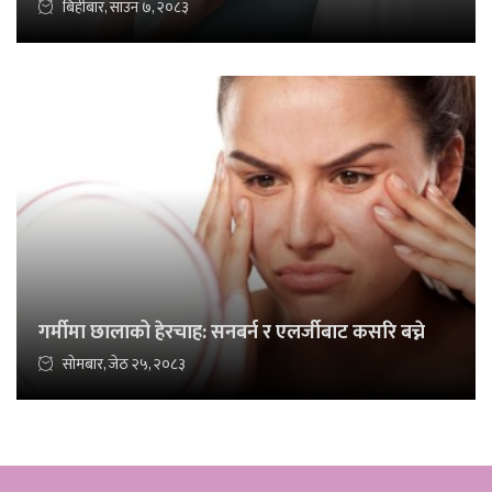
बिहीबार, साउन ७, २०८३
गर्मीमा छालाको हेरचाह: सनबर्न र एलर्जीबाट कसरि बच्ने
सोमबार, जेठ २५, २०८३