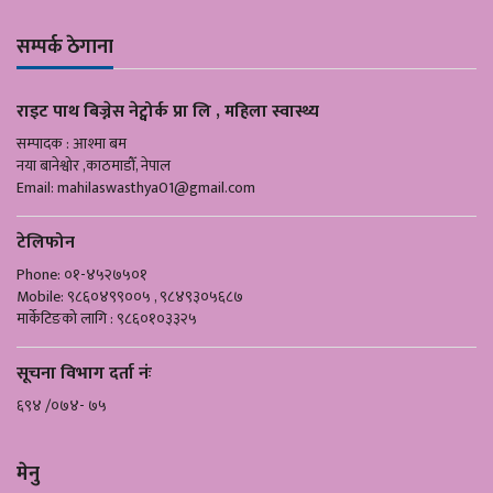
सम्पर्क ठेगाना
राइट पाथ बिज्नेस नेट्वोर्क प्रा लि , महिला स्वास्थ्य
सम्पादक : आश्मा बम
नया बानेश्वोर ,काठमाडौँ, नेपाल
Email:
mahilaswasthya01@gmail.com
टेलिफोन
Phone: ०१-४५२७५०१
Mobile: ९८६०४९९००५ , ९८४९३०५६८७
मार्केटिङको लागि : ९८६०१०३३२५
सूचना विभाग दर्ता नंः
६९४ /०७४- ७५
मेनु