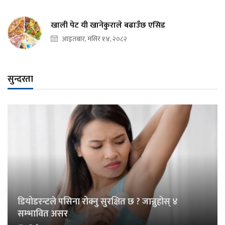
खाली पेट यी खानेकुराले बढाउँछ एसिड
आइतबार, मंसिर १४, २०८२
सुन्दरता
डियोडरन्टले पसिना रोक्नु सुरक्षित छ ? जान्नुहोस् ४
सम्भावित असर