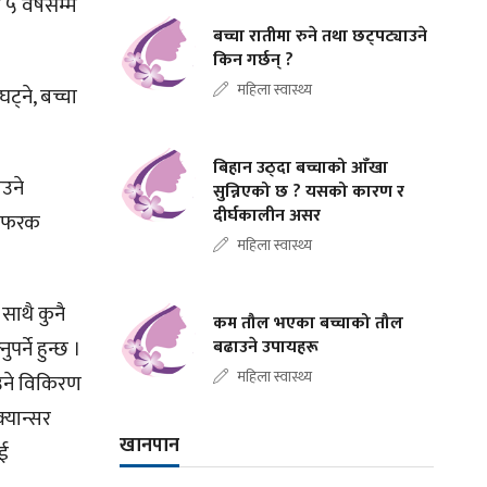
ि ५ वर्षसम्म
बच्चा रातीमा रुने तथा छट्पट्याउने
किन गर्छन् ?
महिला स्वास्थ्य
ट्ने, बच्चा
बिहान उठ्दा बच्चाको आँखा
ाउने
सुन्निएको छ ? यसको कारण र
दीर्घकालीन असर
ही फरक
महिला स्वास्थ्य
 साथै कुनै
कम तौल भएका बच्चाको तौल
्ने हुन्छ ।
बढाउने उपायहरू
महिला स्वास्थ्य
राउने विकिरण
क्यान्सर
खानपान
ाई