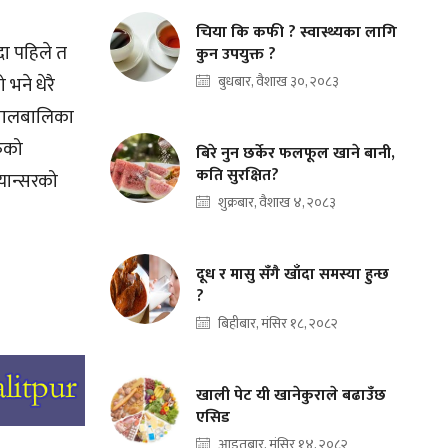
चिया कि कफी ? स्वास्थ्यका लागि
दा पहिले त
कुन उपयुक्त ?
 भने धेरै
बुधबार, वैशाख ३०, २०८३
र बालबालिका
रुको
बिरे नुन छर्केर फलफूल खाने बानी,
कति सुरक्षित?
्यान्सरको
शुक्रबार, वैशाख ४, २०८३
दूध र मासु सँगै खाँदा समस्या हुन्छ
?
बिहीबार, मंसिर १८, २०८२
खाली पेट यी खानेकुराले बढाउँछ
एसिड
आइतबार, मंसिर १४, २०८२