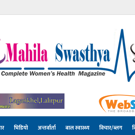
ार
भिडियो
अन्तर्वार्ता
बाल स्वास्थ्य
विचार/ब्लग
व