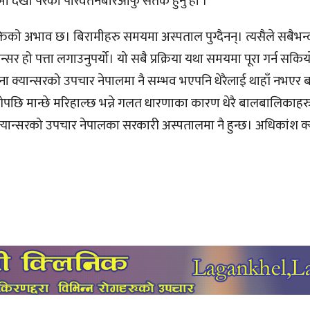
ा देखा परेको परिवर्तनबारेआफु सतर्क हुनु हो ।
को अभाव छ। बिरामीहरु समयमा अस्पताल पुग्दैनन्। त्यसैले सबैभन्
 हो पत्ता लगाउनुपर्यो। यो सबै प्रक्रिया यथा समयमा पूरा गर्न सकियो
ै जना क्यान्सरको उपचार नेपालमा नै सम्भव भएपनि धेरैलाई थाहाँ नभए
ागेपछि मान्छे मरिहाल्छ भन्ने गलत धारणाका कारण धेरै बालबालिकाह
क्यान्सरको उपचार नेपालका सरकारी अस्पतालमा नै हुन्छ। अधिकांश क