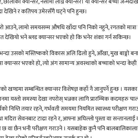
सर, छालाको क्यान्सर, नसामा लाग्ने क्यान्सर। यी क्यान्सर बच्चा जन्मेदेख
दा देखिने र कतिपय उमेरसँगै घट्ने पनि हुन्छ।
ज्वरो आउने, लामो समयसम्म औषधि खाँदा पनि निको नहुने, रगतको मात्रा घ
गत देखियो भने ब्लड क्यान्सर भएको हो कि भनेर शंका गर्न सकिन्छ।
 बच्चाभन्दा उसको मस्तिष्कको विकास अलि ढिलो हुने, आँखा, मुख बाङ्गो बन
मा क्यान्सर भएको हो, त्यो अंग सामान्य अवस्थाको बच्चाको भन्दा के
ो खण्डमा सम्बन्धित क्यान्सर विशेषज्ञ कहाँ नै जानुपर्ने हुन्छ । यसका
ा यस्तो समस्या देखा नपरोस् भन्नका लागि प्रारम्भिक कदमहरु चाल्नुपर
ै गर्भको निम्ति तयार रहने, गर्भवती समयमा नियमित स्वास्थ्य परीक्षण ग
 तथा मदिरा सेवनबाट टाढा रहने र, आफ्ना अघिल्लो पुस्ता वा सन्तानलाई 
 छ वा छैन भनी परीक्षण गराउने । यसबाहेक कुनै पनि बालबालिकाल