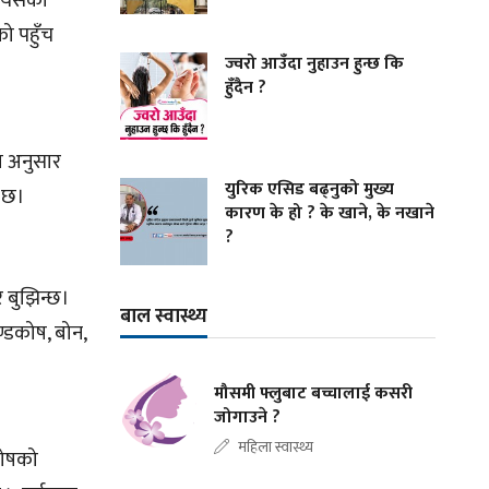
ी यसको
को पहुँच
ज्वरो आउँदा नुहाउन हुन्छ कि
हुँदैन ?
ा अनुसार
युरिक एसिड बढ्नुको मुख्य
ो छ।
कारण के हो ? के खाने, के नखाने
?
र बुझिन्छ।
बाल स्वास्थ्य
ण्डकोष, बोन,
मौसमी फ्लुबाट बच्चालाई कसरी
जोगाउने ?
महिला स्वास्थ्य
डकोषको