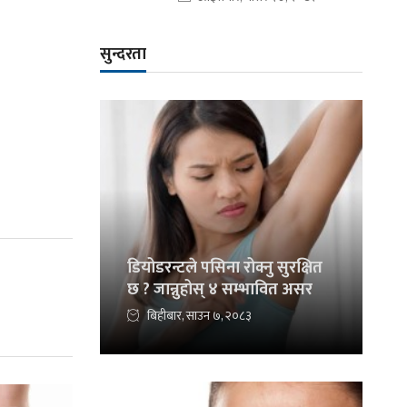
सुन्दरता
डियोडरन्टले पसिना रोक्नु सुरक्षित
छ ? जान्नुहोस् ४ सम्भावित असर
बिहीबार, साउन ७, २०८३