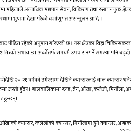
मा राखिएको छ । यसअन्तर्गत गर्भवती महिलाले गरेको सानो लापरवाह
ामा महिलाले अत्याधिक मद्यपान सेवन, विकिरण तथा रसायनयुक्त क्षेत्र
स्थामा भ्रुणमा देखा परेको वशांणुगत असन्तुलन आदि ।
ाट पीडित रहेको अनुमान गरिएको छ। यस क्षेत्रका विज्ञ चिकित्सकक
जनशक्तिको अभाव छ। अर्कोतर्फ समयमै उपचार नगर्ने समस्या पनि बढ्द
न्मेदेखि २०-२१ वर्षको उमेरसम्म देखिने क्यान्सरलाई बाल क्यान्सर भने
मा जस्तो हुँदैन। बालबालिकामा ब्लड, ब्रेन, आँखा, कलेजो, मिर्गौला, अ
 हुन्छन्।
युमर, आँखाको क्यान्सर, कलेजोको क्यान्सर, मिर्गौलामा हुने क्यान्सर, अण्