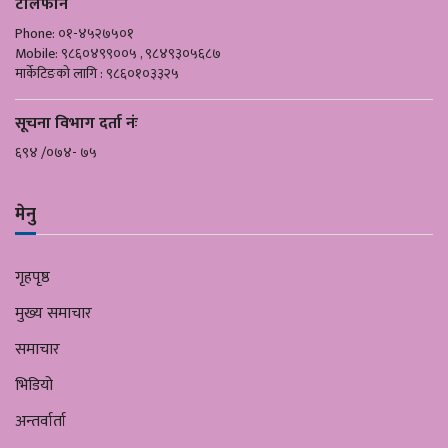
टेलिफोन
Phone: ०१-४५२७५०१
Mobile: ९८६०४९९००५ , ९८४९३०५६८७
मार्केटिङको लागि : ९८६०१०३३२५
सूचना विभाग दर्ता नंः
६९४ /०७४- ७५
मेनु
गृहपृष्ठ
मुख्य समाचार
समाचार
भिडियो
अन्तर्वार्ता