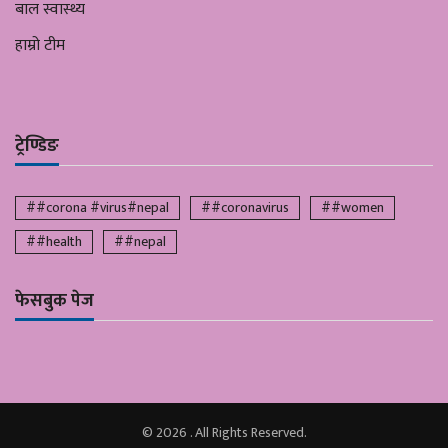
बाल स्वास्थ्य
हाम्रो टीम
ट्रेण्डिङ
##corona #virus#nepal
##coronavirus
##women
##health
##nepal
फेसबुक पेज
© 2026 . All Rights Reserved.