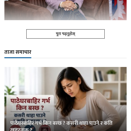
पूरा पढ्नूहोस्
ताजा समाचार
पाठेघरबाहिर गर्भ किन बस्छ ? कसरी थाहा पाउने र कति
खतरनाक ?