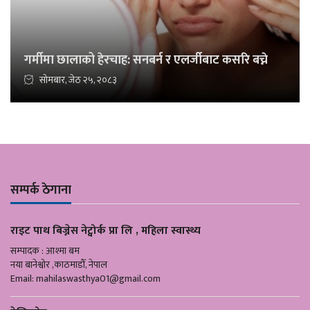
गर्मीमा छालाको हेरचाह: सनबर्न र एलर्जीबाट कसरि बच्ने
सोमबार, जेठ २५, २०८३
सम्पर्क ठेगाना
राइट पाथ बिज्नेस नेट्वोर्क प्रा लि , महिला स्वास्थ्य
सम्पादक : आश्मा बम
नया बानेश्वोर ,काठमाडौँ, नेपाल
Email:
mahilaswasthya01@gmail.com