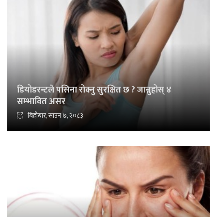
डियोडरन्टले पसिना रोक्नु सुरक्षित छ ? जान्नुहोस् ४
सम्भावित असर
बिहीबार, साउन ७, २०८३