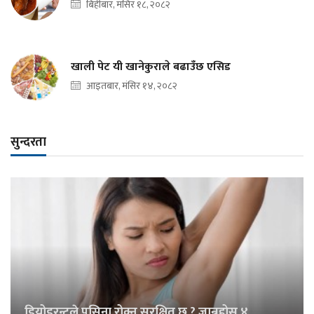
बिहीबार, मंसिर १८, २०८२
खाली पेट यी खानेकुराले बढाउँछ एसिड
आइतबार, मंसिर १४, २०८२
सुन्दरता
डियोडरन्टले पसिना रोक्नु सुरक्षित छ ? जान्नुहोस् ४