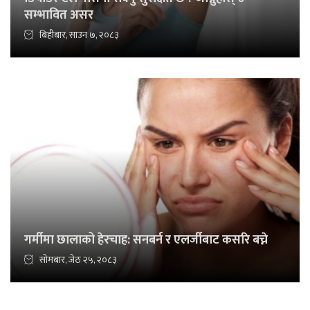
सम्भावित असर
बिहीबार, साउन ७, २०८३
गर्मीमा छालाको हेरचाह: सनबर्न र एलर्जीबाट कसरि बच्ने
सोमबार, जेठ २५, २०८३