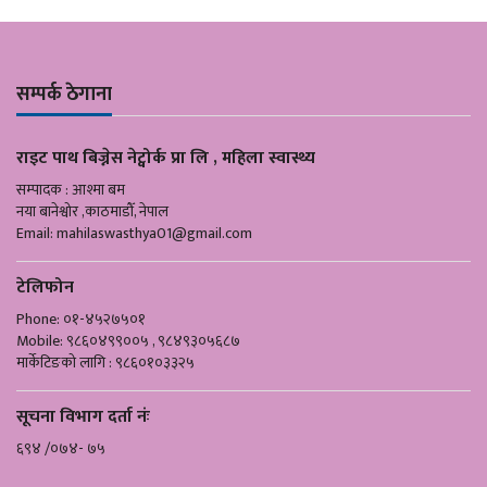
सम्पर्क ठेगाना
राइट पाथ बिज्नेस नेट्वोर्क प्रा लि , महिला स्वास्थ्य
सम्पादक : आश्मा बम
नया बानेश्वोर ,काठमाडौँ, नेपाल
Email:
mahilaswasthya01@gmail.com
टेलिफोन
Phone: ०१-४५२७५०१
Mobile: ९८६०४९९००५ , ९८४९३०५६८७
मार्केटिङको लागि : ९८६०१०३३२५
सूचना विभाग दर्ता नंः
६९४ /०७४- ७५