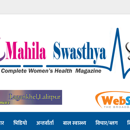
ार
भिडियो
अन्तर्वार्ता
बाल स्वास्थ्य
विचार/ब्लग
व