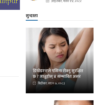
आइतबार, मंसिर १४, २०८२
सुन्दरता
डियोडरन्टले पसिना रोक्नु सुरक्षित
छ ? जान्नुहोस् ४ सम्भावित असर
बिहीबार, साउन ७, २०८३