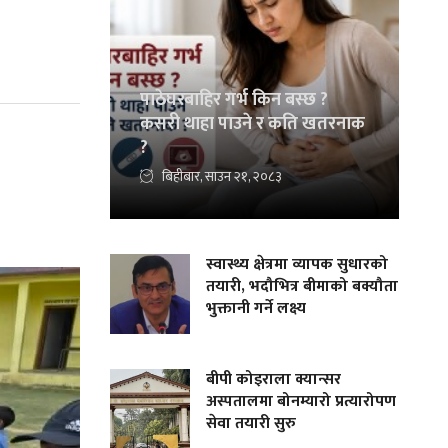
पाठेघरबाहिर गर्भ किन बस्छ ?
कसरी थाहा पाउने र कति खतरनाक
?
बिहीबार, साउन २१, २०८३
स्वास्थ्य क्षेत्रमा व्यापक सुधारको
तयारी, भदौभित्र बीमाको बक्यौता
भुक्तानी गर्ने लक्ष्य
बीपी कोइराला क्यान्सर
अस्पतालमा बोनम्यारो प्रत्यारोपण
सेवा तयारी सुरु