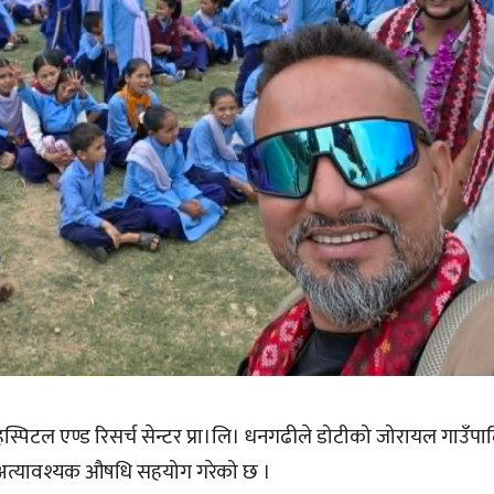
 हस्पिटल एण्ड रिसर्च सेन्टर प्रा।लि। धनगढीले डोटीको जोरायल गाउँ
ाई अत्यावश्यक औषधि सहयोग गरेको छ ।