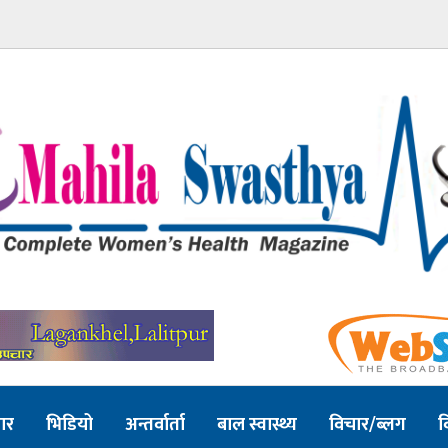
ार
भिडियो
अन्तर्वार्ता
बाल स्वास्थ्य
विचार/ब्लग
व