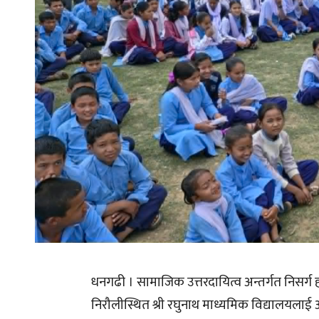
धनगढी । सामाजिक उत्तरदायित्व अन्तर्गत निसर्ग
निरौलीस्थित श्री रघुनाथ माध्यमिक विद्यालयल