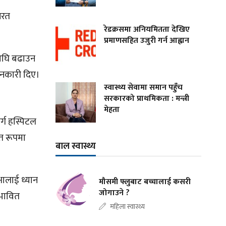
नरत
रेडक्रसमा अनियमितता देखिए
प्रमाणसहित उजुरी गर्न आह्वान
ै अघि बढाउन
ानकारी दिए।
स्वास्थ्य सेवामा समान पहुँच
सरकारको प्राथमिकता : मन्त्री
मेहता
सर्ग हस्पिटल
गत रूपमा
बाल स्वास्थ्य
्षालाई ध्यान
मौसमी फ्लुबाट बच्चालाई कसरी
जोगाउने ?
रभावित
महिला स्वास्थ्य