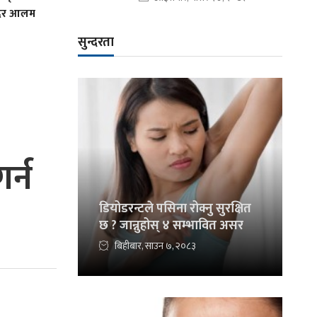
ादिर आलम
सुन्दरता
र्न
डियोडरन्टले पसिना रोक्नु सुरक्षित
छ ? जान्नुहोस् ४ सम्भावित असर
बिहीबार, साउन ७, २०८३