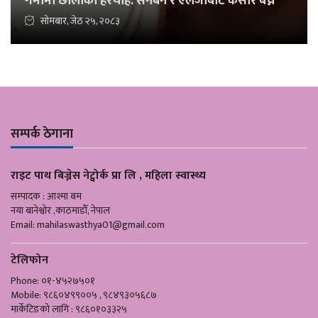
गर्मीमा छालाको हेरचाह: सनबर्न र एलर्जीबाट कसरि बच्ने
सोमबार, जेठ २५, २०८३
सम्पर्क ठेगाना
राइट पाथ बिज्नेस नेट्वोर्क प्रा लि , महिला स्वास्थ्य
सम्पादक : आश्मा बम
नया बानेश्वोर ,काठमाडौँ, नेपाल
Email:
mahilaswasthya01@gmail.com
टेलिफोन
Phone: ०१-४५२७५०१
Mobile: ९८६०४९९००५ , ९८४९३०५६८७
मार्केटिङको लागि : ९८६०१०३३२५