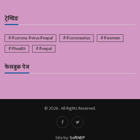
ट्रेण्डिङ
##corona #virus#nepal
##coronavirus
##women
##health
##nepal
फेसबुक पेज
© 2026 . All Rights Reserved.
Site by:
SoftNEP