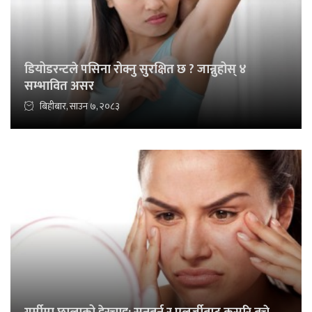
डियोडरन्टले पसिना रोक्नु सुरक्षित छ ? जान्नुहोस् ४
सम्भावित असर
बिहीबार, साउन ७, २०८३