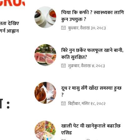
चिया कि कफी ? स्वास्थ्यका लागि
कुन उपयुक्त ?
तता देखिए
बुधबार, वैशाख ३०, २०८३
र्न आह्वान
बिरे नुन छर्केर फलफूल खाने बानी,
कति सुरक्षित?
शुक्रबार, वैशाख ४, २०८३
दूध र मासु सँगै खाँदा समस्या हुन्छ
?
 :
बिहीबार, मंसिर १८, २०८२
खाली पेट यी खानेकुराले बढाउँछ
एसिड