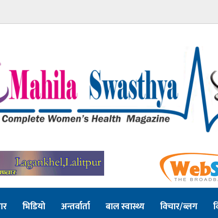
ार
भिडियो
अन्तर्वार्ता
बाल स्वास्थ्य
विचार/ब्लग
व