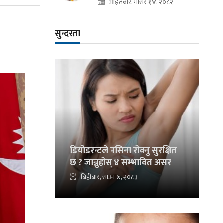
आइतबार, मंसिर १४, २०८२
सुन्दरता
डियोडरन्टले पसिना रोक्नु सुरक्षित
छ ? जान्नुहोस् ४ सम्भावित असर
बिहीबार, साउन ७, २०८३