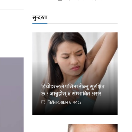
सुन्दरता
डियोडरन्टले पसिना रोक्नु सुरक्षित
छ ? जान्नुहोस् ४ सम्भावित असर
बिहीबार, साउन ७, २०८३