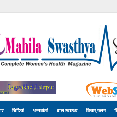
ार
भिडियो
अन्तर्वार्ता
बाल स्वास्थ्य
विचार/ब्लग
व