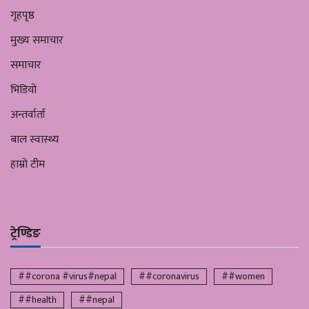
गृहपृष्ठ
मुख्य समाचार
समाचार
भिडियो
अन्तर्वार्ता
बाल स्वास्थ्य
हाम्रो टीम
ट्रेण्डिङ
##corona #virus#nepal
##coronavirus
##women
##health
##nepal