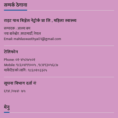
सम्पर्क ठेगाना
राइट पाथ बिज्नेस नेट्वोर्क प्रा लि , महिला स्वास्थ्य
सम्पादक : आश्मा बम
नया बानेश्वोर ,काठमाडौँ, नेपाल
Email:
mahilaswasthya01@gmail.com
टेलिफोन
Phone: ०१-४५२७५०१
Mobile: ९८६०४९९००५ , ९८४९३०५६८७
मार्केटिङको लागि : ९८६०१०३३२५
सूचना विभाग दर्ता नंः
६९४ /०७४- ७५
मेनु