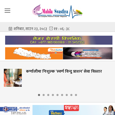
णालीमा निःशुल्क ‘स्वर्ण विन्दु प्राशन’ सेवा विस्तार
शही
आश