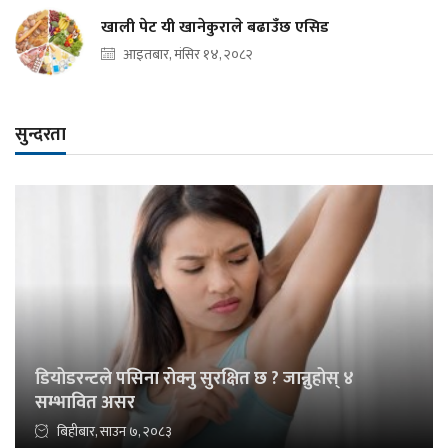
खाली पेट यी खानेकुराले बढाउँछ एसिड
आइतबार, मंसिर १४, २०८२
सुन्दरता
डियोडरन्टले पसिना रोक्नु सुरक्षित छ ? जान्नुहोस् ४
सम्भावित असर
बिहीबार, साउन ७, २०८३