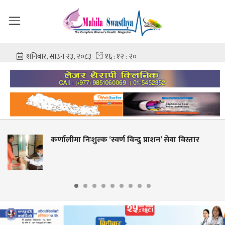
मा निःशुल्क ‘स्वर्ण विन्दु प्राशन’ सेवा विस्तार
शहीद गं
आशिष 