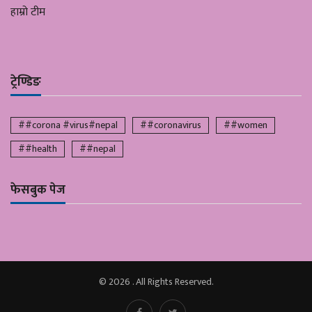
हाम्रो टीम
ट्रेण्डिङ
##corona #virus#nepal
##coronavirus
##women
##health
##nepal
फेसबुक पेज
© 2026 . All Rights Reserved.