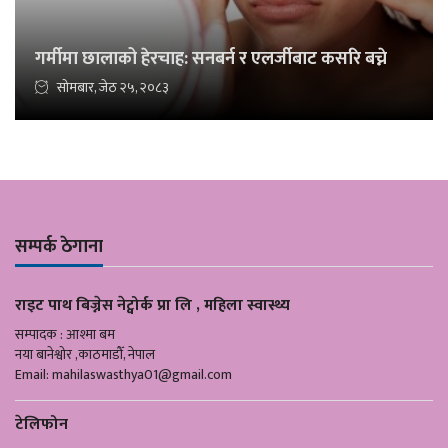
गर्मीमा छालाको हेरचाह: सनबर्न र एलर्जीबाट कसरि बच्ने
सोमबार, जेठ २५, २०८३
सम्पर्क ठेगाना
राइट पाथ बिज्नेस नेट्वोर्क प्रा लि , महिला स्वास्थ्य
सम्पादक : आश्मा बम
नया बानेश्वोर ,काठमाडौँ, नेपाल
Email:
mahilaswasthya01@gmail.com
टेलिफोन