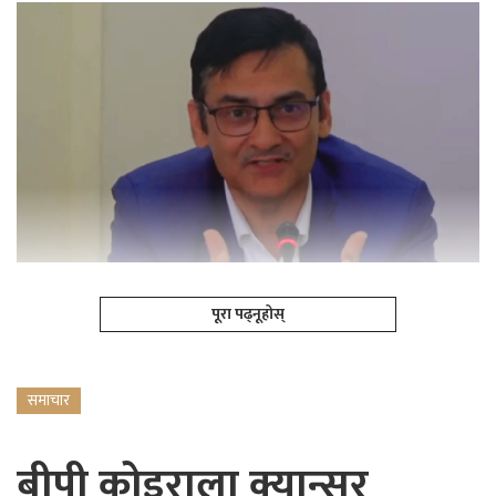
पूरा पढ्नूहोस्
समाचार
बीपी कोइराला क्यान्सर