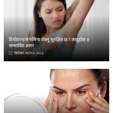
डियोडरन्टले पसिना रोक्नु सुरक्षित छ ? जान्नुहोस् ४
सम्भावित असर
बिहीबार, साउन ७, २०८३