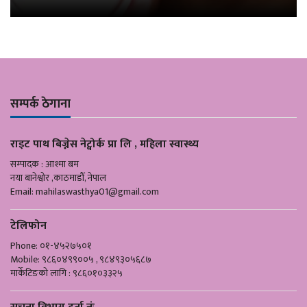
सम्पर्क ठेगाना
राइट पाथ बिज्नेस नेट्वोर्क प्रा लि , महिला स्वास्थ्य
सम्पादक : आश्मा बम
नया बानेश्वोर ,काठमाडौँ, नेपाल
Email:
mahilaswasthya01@gmail.com
टेलिफोन
Phone: ०१-४५२७५०१
Mobile: ९८६०४९९००५ , ९८४९३०५६८७
मार्केटिङको लागि : ९८६०१०३३२५