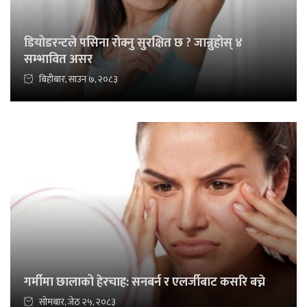
डियोडरन्टले पसिना रोक्नु सुरक्षित छ ? जान्नुहोस् ४
सम्भावित असर
बिहीबार, साउन ७, २०८३
गर्मीमा छालाको हेरचाह: सनबर्न र एलर्जीबाट कसरि बच्ने
सोमबार, जेठ २५, २०८३