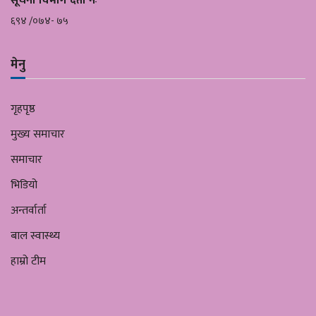
सूचना विभाग दर्ता नंः
६९४ /०७४- ७५
मेनु
गृहपृष्ठ
मुख्य समाचार
समाचार
भिडियो
अन्तर्वार्ता
बाल स्वास्थ्य
हाम्रो टीम