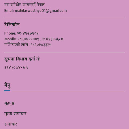
नया बानेश्वोर ,काठमाडौँ, नेपाल
Email:
mahilaswasthya01@gmail.com
टेलिफोन
Phone: ०१-४५२७५०१
Mobile: ९८६०४९९००५ , ९८४९३०५६८७
मार्केटिङको लागि : ९८६०१०३३२५
सूचना विभाग दर्ता नंः
६९४ /०७४- ७५
मेनु
गृहपृष्ठ
मुख्य समाचार
समाचार