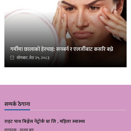
गर्मीमा छालाको हेरचाह: सनबर्न र एलर्जीबाट कसरि बच्ने
सोमबार, जेठ २५, २०८३
सम्पर्क ठेगाना
राइट पाथ बिज्नेस नेट्वोर्क प्रा लि , महिला स्वास्थ्य
सम्पादक : आश्मा बम