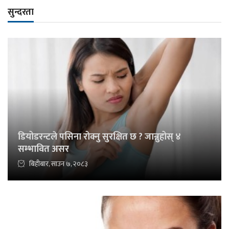
सुन्दरता
डियोडरन्टले पसिना रोक्नु सुरक्षित छ ? जान्नुहोस् ४
सम्भावित असर
बिहीबार, साउन ७, २०८३