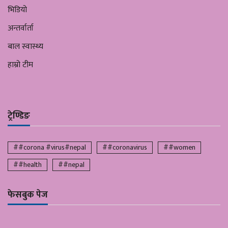
भिडियो
अन्तर्वार्ता
बाल स्वास्थ्य
हाम्रो टीम
ट्रेण्डिङ
##corona #virus#nepal
##coronavirus
##women
##health
##nepal
फेसबुक पेज