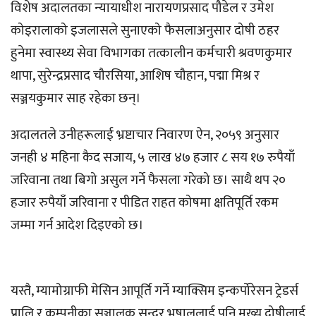
विशेष अदालतका न्यायाधीश नारायणप्रसाद पौडेल र उमेश
कोइरालाको इजलासले सुनाएको फैसलाअनुसार दोषी ठहर
हुनेमा स्वास्थ्य सेवा विभागका तत्कालीन कर्मचारी श्रवणकुमार
थापा, सुरेन्द्रप्रसाद चौरसिया, आशिष चौहान, पद्मा मिश्र र
सञ्जयकुमार साह रहेका छन्।
अदालतले उनीहरूलाई भ्रष्टाचार निवारण ऐन, २०५९ अनुसार
जनही ४ महिना कैद सजाय, ५ लाख ४७ हजार ८ सय १७ रुपैयाँ
जरिवाना तथा बिगो असुल गर्ने फैसला गरेको छ। साथै थप २०
हजार रुपैयाँ जरिवाना र पीडित राहत कोषमा क्षतिपूर्ति रकम
जम्मा गर्न आदेश दिइएको छ।
यस्तै, म्यामोग्राफी मेसिन आपूर्ति गर्ने म्याक्सिम इन्कर्पोरेसन ट्रेडर्स
प्रालि र कम्पनीका सञ्चालक सुन्दर भुषाललाई पनि मुख्य दोषीलाई