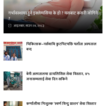
गर्भावस्थामा हुने इक्लेम्पसिया के हो ? यसबाट कसरी जोगिने
?
आइतबार, साउन २४, २०८३
चिकित्सक–नर्समाथि कुटपिटपछि पलाँता अस्पताल
बन्द
बेनी अस्पतालमा डायलिसिस सेवा विस्तार, ४५
जनासम्मलाई सेवा दिन सकिने
कर्णालीमा निःशुल्क ‘स्वर्ण विन्दु प्राशन’ सेवा विस्तार