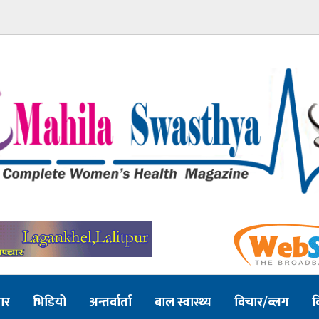
ार
भिडियो
अन्तर्वार्ता
बाल स्वास्थ्य
विचार/ब्लग
व