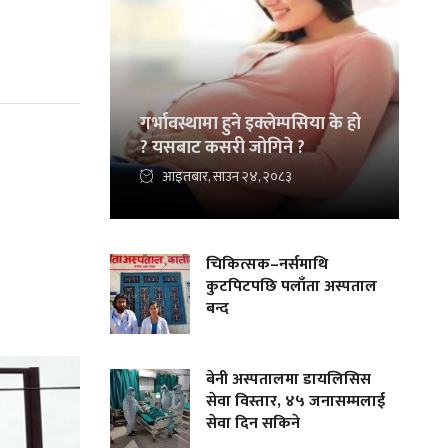
गर्भावस्थामा हुने इक्लेम्पसिया के हो
? यसबाट कसरी जोगिने ?
आइतबार, साउन २४, २०८३
चिकित्सक–नर्समाथि
कुटपिटपछि पलाँता अस्पताल
बन्द
बेनी अस्पतालमा डायलिसिस
सेवा विस्तार, ४५ जनासम्मलाई
सेवा दिन सकिने