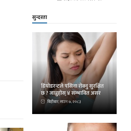
सुन्दरता
डियोडरन्टले पसिना रोक्नु सुरक्षित
छ ? जान्नुहोस् ४ सम्भावित असर
बिहीबार, साउन ७, २०८३