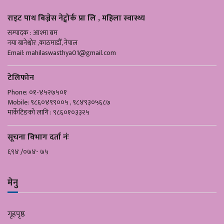
राइट पाथ बिज्नेस नेट्वोर्क प्रा लि , महिला स्वास्थ्य
सम्पादक : आश्मा बम
नया बानेश्वोर ,काठमाडौँ, नेपाल
Email:
mahilaswasthya01@gmail.com
टेलिफोन
Phone: ०१-४५२७५०१
Mobile: ९८६०४९९००५ , ९८४९३०५६८७
मार्केटिङको लागि : ९८६०१०३३२५
सूचना विभाग दर्ता नंः
६९४ /०७४- ७५
मेनु
गृहपृष्ठ