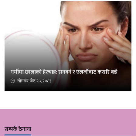
गर्मीमा छालाको हेरचाह: सनबर्न र एलर्जीबाट कसरि बच्ने
सोमबार, जेठ २५, २०८३
सम्पर्क ठेगाना