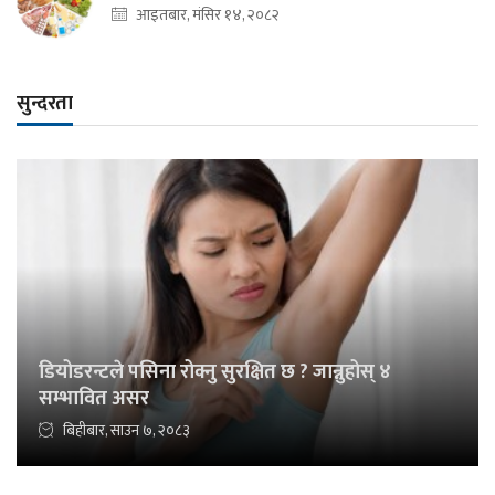
आइतबार, मंसिर १४, २०८२
सुन्दरता
डियोडरन्टले पसिना रोक्नु सुरक्षित छ ? जान्नुहोस् ४
सम्भावित असर
बिहीबार, साउन ७, २०८३