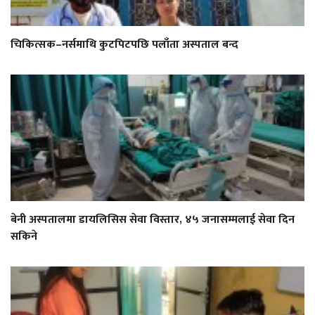
चिकित्सक–नर्समाथि कुटपिटपछि पलाँता अस्पताल बन्द
बेनी अस्पतालमा डायलिसिस सेवा विस्तार, ४५ जनासम्मलाई सेवा दिन
सकिने