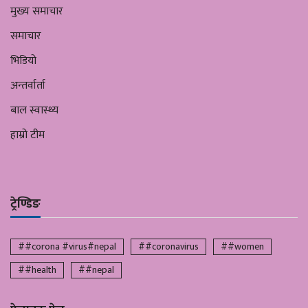
मुख्य समाचार
समाचार
भिडियो
अन्तर्वार्ता
बाल स्वास्थ्य
हाम्रो टीम
ट्रेण्डिङ
##corona #virus#nepal
##coronavirus
##women
##health
##nepal