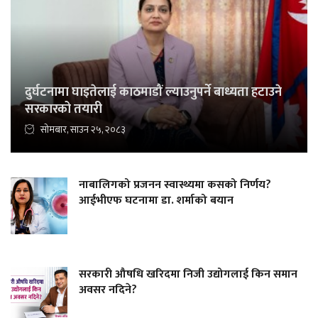
दुर्घटनामा घाइतेलाई काठमाडौं ल्याउनुपर्ने बाध्यता हटाउने
सरकारको तयारी
सोमबार, साउन २५, २०८३
नाबालिगको प्रजनन स्वास्थ्यमा कसको निर्णय?
आईभीएफ घटनामा डा. शर्माको बयान
सरकारी औषधि खरिदमा निजी उद्योगलाई किन समान
अवसर नदिने?