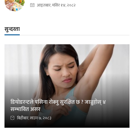
आइतबार, मंसिर १४, २०८२
सुन्दरता
डियोडरन्टले पसिना रोक्नु सुरक्षित छ ? जान्नुहोस् ४
सम्भावित असर
बिहीबार, साउन ७, २०८३