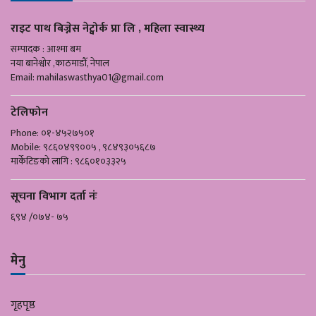
राइट पाथ बिज्नेस नेट्वोर्क प्रा लि , महिला स्वास्थ्य
सम्पादक : आश्मा बम
नया बानेश्वोर ,काठमाडौँ, नेपाल
Email:
mahilaswasthya01@gmail.com
टेलिफोन
Phone: ०१-४५२७५०१
Mobile: ९८६०४९९००५ , ९८४९३०५६८७
मार्केटिङको लागि : ९८६०१०३३२५
सूचना विभाग दर्ता नंः
६९४ /०७४- ७५
मेनु
गृहपृष्ठ