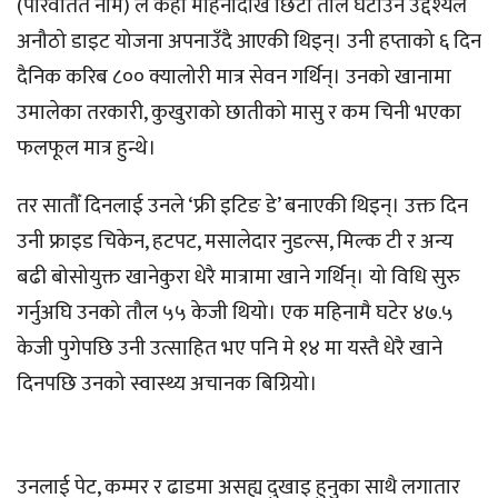
(परिवर्तित नाम) ले केही महिनादेखि छिटो तौल घटाउने उद्देश्यले
अनौठो डाइट योजना अपनाउँदै आएकी थिइन्। उनी हप्ताको ६ दिन
दैनिक करिब ८०० क्यालोरी मात्र सेवन गर्थिन्। उनको खानामा
उमालेका तरकारी, कुखुराको छातीको मासु र कम चिनी भएका
फलफूल मात्र हुन्थे।
तर सातौँ दिनलाई उनले ‘फ्री इटिङ डे’ बनाएकी थिइन्। उक्त दिन
उनी फ्राइड चिकेन, हटपट, मसालेदार नुडल्स, मिल्क टी र अन्य
बढी बोसोयुक्त खानेकुरा धेरै मात्रामा खाने गर्थिन्। यो विधि सुरु
गर्नुअघि उनको तौल ५५ केजी थियो। एक महिनामै घटेर ४७.५
केजी पुगेपछि उनी उत्साहित भए पनि मे १४ मा यस्तै धेरै खाने
दिनपछि उनको स्वास्थ्य अचानक बिग्रियो।
उनलाई पेट, कम्मर र ढाडमा असह्य दुखाइ हुनुका साथै लगातार