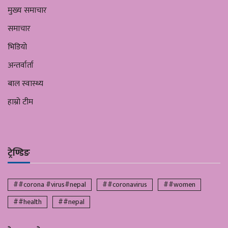
मुख्य समाचार
समाचार
भिडियो
अन्तर्वार्ता
बाल स्वास्थ्य
हाम्रो टीम
ट्रेण्डिङ
##corona #virus#nepal
##coronavirus
##women
##health
##nepal