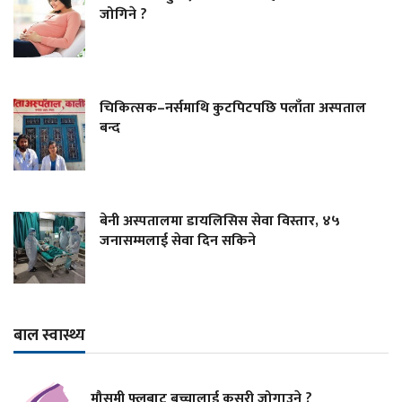
जोगिने ?
चिकित्सक–नर्समाथि कुटपिटपछि पलाँता अस्पताल
बन्द
बेनी अस्पतालमा डायलिसिस सेवा विस्तार, ४५
जनासम्मलाई सेवा दिन सकिने
बाल स्वास्थ्य
मौसमी फ्लुबाट बच्चालाई कसरी जोगाउने ?