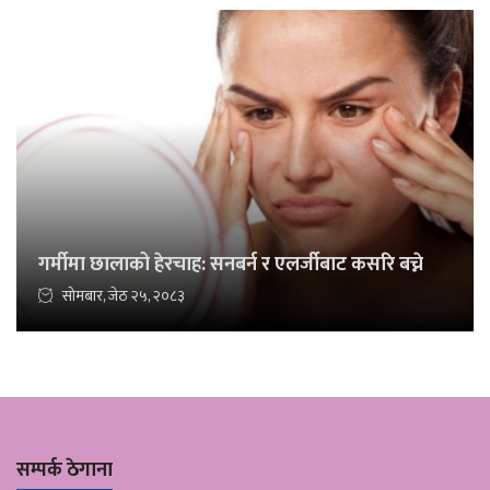
गर्मीमा छालाको हेरचाह: सनबर्न र एलर्जीबाट कसरि बच्ने
सोमबार, जेठ २५, २०८३
सम्पर्क ठेगाना