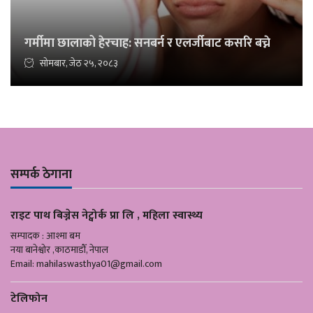
गर्मीमा छालाको हेरचाह: सनबर्न र एलर्जीबाट कसरि बच्ने
सोमबार, जेठ २५, २०८३
सम्पर्क ठेगाना
राइट पाथ बिज्नेस नेट्वोर्क प्रा लि , महिला स्वास्थ्य
सम्पादक : आश्मा बम
नया बानेश्वोर ,काठमाडौँ, नेपाल
Email:
mahilaswasthya01@gmail.com
टेलिफोन