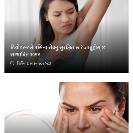
डियोडरन्टले पसिना रोक्नु सुरक्षित छ ? जान्नुहोस् ४
सम्भावित असर
बिहीबार, साउन ७, २०८३