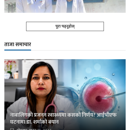
पूरा पढ्नूहोस्
ताजा समाचार
नाबालिगको प्रजनन स्वास्थ्यमा कसको निर्णय? आईभीएफ
घटनामा डा. शर्माको बयान