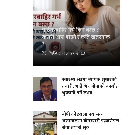
पाठेघरबाहिर गर्भ किन बस्छ ?
कसरी थाहा पाउने र कति खतरनाक
?
बिहीबार, साउन २१, २०८३
स्वास्थ्य क्षेत्रमा व्यापक सुधारको
तयारी, भदौभित्र बीमाको बक्यौता
भुक्तानी गर्ने लक्ष्य
बीपी कोइराला क्यान्सर
अस्पतालमा बोनम्यारो प्रत्यारोपण
सेवा तयारी सुरु