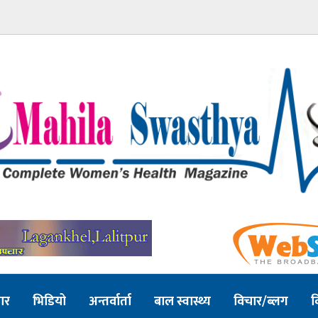
ार
भिडियो
अन्तर्वार्ता
बाल स्वास्थ्य
विचार/ब्लग
व