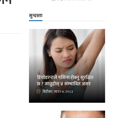
र्न
सुन्दरता
डियोडरन्टले पसिना रोक्नु सुरक्षित
छ ? जान्नुहोस् ४ सम्भावित असर
बिहीबार, साउन ७, २०८३