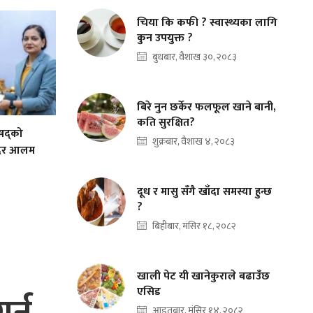
चिया कि कफी ? स्वास्थ्यका लागि
कुन उपयुक्त ?
बुधबार, वैशाख ३०, २०८३
बिरे नुन छर्केर फलफूल खाने बानी,
कति सुरक्षित?
िषद्को
शुक्रबार, वैशाख ४, २०८३
ादिर आलम
दूध र मासु सँगै खाँदा समस्या हुन्छ
?
बिहीबार, मंसिर १८, २०८२
खाली पेट यी खानेकुराले बढाउँछ
एसिड
आइतबार, मंसिर १४, २०८२