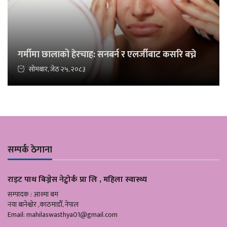
गर्मीमा छालाको हेरचाह: सनबर्न र एलर्जीबाट कसरि बच्ने
सोमबार, जेठ २५, २०८३
सम्पर्क ठेगाना
राइट पाथ बिज्नेस नेट्वोर्क प्रा लि , महिला स्वास्थ्य
सम्पादक : आश्मा बम
नया बानेश्वोर ,काठमाडौँ, नेपाल
Email:
mahilaswasthya01@gmail.com