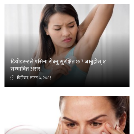
डियोडरन्टले पसिना रोक्नु सुरक्षित छ ? जान्नुहोस् ४
सम्भावित असर
बिहीबार, साउन ७, २०८३