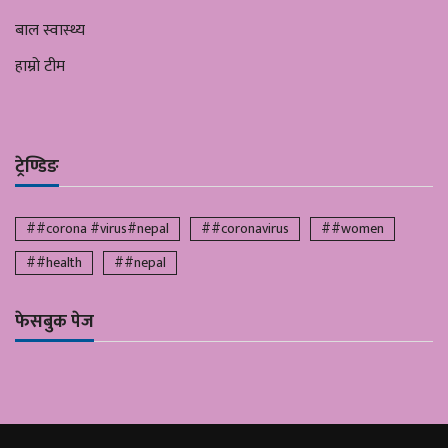
बाल स्वास्थ्य
हाम्रो टीम
ट्रेण्डिङ
##corona #virus#nepal
##coronavirus
##women
##health
##nepal
फेसबुक पेज