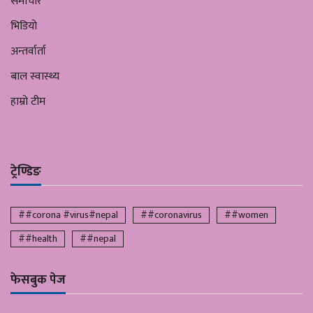
समाचार
भिडियो
अन्तर्वार्ता
बाल स्वास्थ्य
हाम्रो टीम
ट्रेण्डिङ
##corona #virus#nepal
##coronavirus
##women
##health
##nepal
फेसबुक पेज