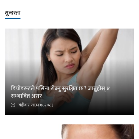
सुन्दरता
डियोडरन्टले पसिना रोक्नु सुरक्षित छ ? जान्नुहोस् ४
सम्भावित असर
बिहीबार, साउन ७, २०८३