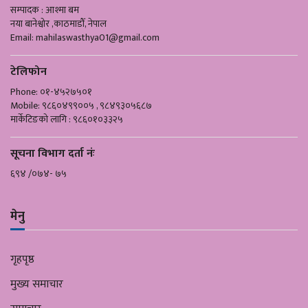
सम्पादक : आश्मा बम
नया बानेश्वोर ,काठमाडौँ, नेपाल
Email:
mahilaswasthya01@gmail.com
टेलिफोन
Phone: ०१-४५२७५०१
Mobile: ९८६०४९९००५ , ९८४९३०५६८७
मार्केटिङको लागि : ९८६०१०३३२५
सूचना विभाग दर्ता नंः
६९४ /०७४- ७५
मेनु
गृहपृष्ठ
मुख्य समाचार