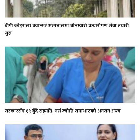
बीपी कोइराला क्यान्सर अस्पतालमा बोनम्यारो प्रत्यारोपण सेवा तयारी
सुरु
सरकारसँग १९ बुँदे सहमति, नर्स ज्योति रानाभाटको अनसन अन्त्य