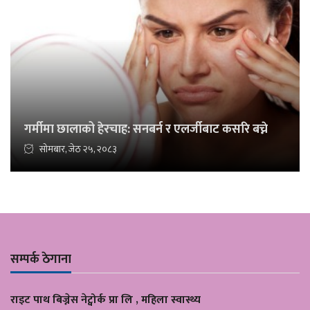
गर्मीमा छालाको हेरचाह: सनबर्न र एलर्जीबाट कसरि बच्ने
सोमबार, जेठ २५, २०८३
सम्पर्क ठेगाना
राइट पाथ बिज्नेस नेट्वोर्क प्रा लि , महिला स्वास्थ्य