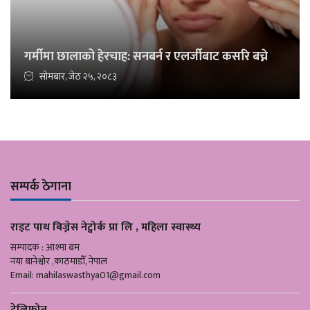
गर्मीमा छालाको हेरचाह: सनबर्न र एलर्जीबाट कसरि बच्ने
सोमबार, जेठ २५, २०८३
सम्पर्क ठेगाना
राइट पाथ बिज्नेस नेट्वोर्क प्रा लि , महिला स्वास्थ्य
सम्पादक : आश्मा बम
नया बानेश्वोर ,काठमाडौँ, नेपाल
Email:
mahilaswasthya01@gmail.com
टेलिफोन