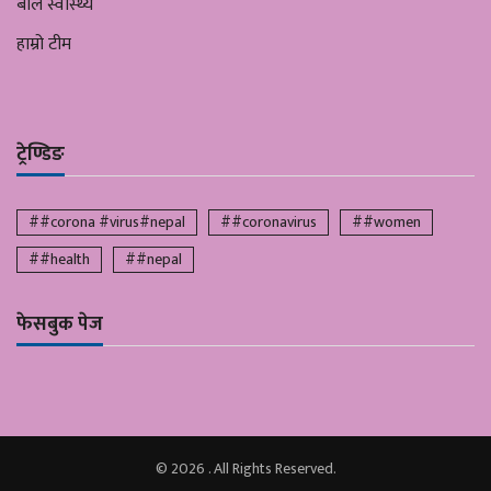
बाल स्वास्थ्य
हाम्रो टीम
ट्रेण्डिङ
##corona #virus#nepal
##coronavirus
##women
##health
##nepal
फेसबुक पेज
© 2026 . All Rights Reserved.