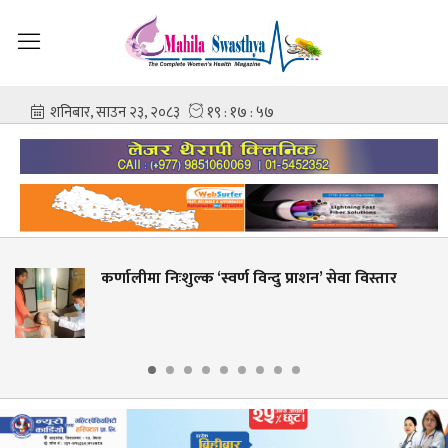
िःशुल्क ‘स्वर्ण विन्दु प्राशन’ सेवा विस्तार
शहीद गंगाला
आशिष गोव