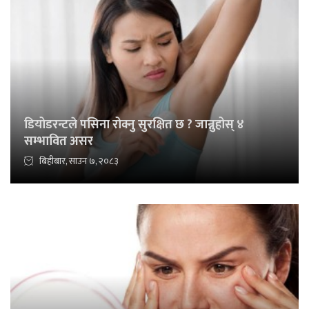
डियोडरन्टले पसिना रोक्नु सुरक्षित छ ? जान्नुहोस् ४
सम्भावित असर
बिहीबार, साउन ७, २०८३