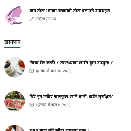
कम तौल भएका बच्चाको तौल बढाउने उपायहरू
महिला स्वास्थ्य
खानपान
चिया कि कफी ? स्वास्थ्यका लागि कुन उपयुक्त ?
बुधबार, वैशाख ३०, २०८३
बिरे नुन छर्केर फलफूल खाने बानी, कति सुरक्षित?
शुक्रबार, वैशाख ४, २०८३
दूध र मासु सँगै खाँदा समस्या हुन्छ ?