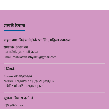
सम्पर्क ठेगाना
राइट पाथ बिज्नेस नेट्वोर्क प्रा लि , महिला स्वास्थ्य
सम्पादक : आश्मा बम
नया बानेश्वोर ,काठमाडौँ, नेपाल
Email:
mahilaswasthya01@gmail.com
टेलिफोन
Phone: ०१-४५२७५०१
Mobile: ९८६०४९९००५ , ९८४९३०५६८७
मार्केटिङको लागि : ९८६०१०३३२५
सूचना विभाग दर्ता नंः
६९४ /०७४- ७५