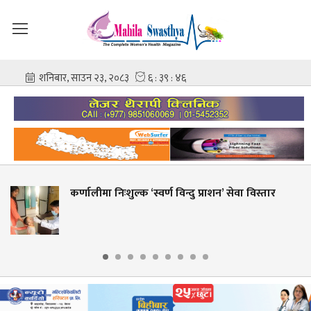
शुल्क ‘स्वर्ण विन्दु प्राशन’ सेवा विस्तार
शहीद गंगालाल 
आशिष गोविन