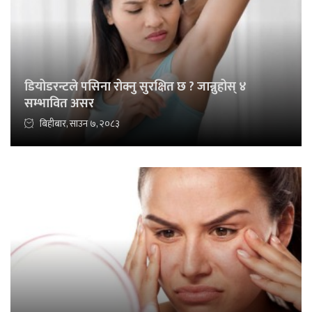
डियोडरन्टले पसिना रोक्नु सुरक्षित छ ? जान्नुहोस् ४
सम्भावित असर
बिहीबार, साउन ७, २०८३