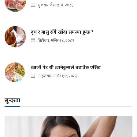
शुक्रबार, वैशाख ४, २०८३
दूध र मासु सँगै खाँदा समस्या हुन्छ ?
बिहीबार, मंसिर १८, २०८२
खाली पेट यी खानेकुराले बढाउँछ एसिड
आइतबार, मंसिर १४, २०८२
सुन्दरता