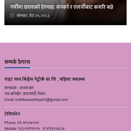
गर्मीमा छालाको हेरचाह: सनबर्न र एलर्जीबाट कसरि बच्ने
सोमबार, जेठ २५, २०८३
सम्पर्क ठेगाना
राइट पाथ बिज्नेस नेट्वोर्क प्रा लि , महिला स्वास्थ्य
सम्पादक : आश्मा बम
नया बानेश्वोर ,काठमाडौँ, नेपाल
Email:
mahilaswasthya01@gmail.com
टेलिफोन
Phone: ०१-४५२७५०१
Mobile: ९८६०४९९००५ , ९८४९३०५६८७