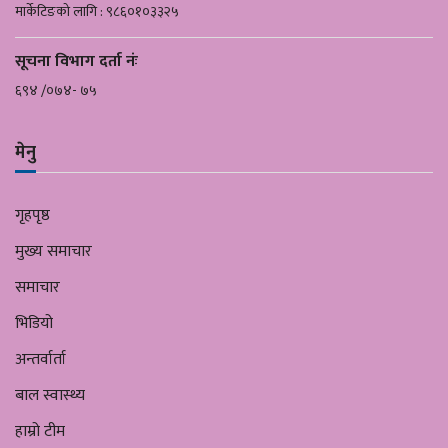
मार्केटिङको लागि : ९८६०१०३३२५
सूचना विभाग दर्ता नंः
६९४ /०७४- ७५
मेनु
गृहपृष्ठ
मुख्य समाचार
समाचार
भिडियो
अन्तर्वार्ता
बाल स्वास्थ्य
हाम्रो टीम