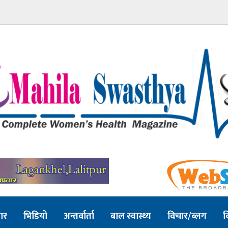
ार
भिडियो
अन्तर्वार्ता
बाल स्वास्थ्य
विचार/ब्लग
व