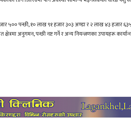
उपत्यकाका तीन जिल्लामा पनि अवस्था सामान्य भइनसकेको वरिष्ठ पशु स
ार ५०० पन्छी, १० लाख ९१ हजार ३०३ अण्डा र २ लाख ४३ हजार ६३५
्षेत्रमा अनुगमन, पन्छी नष्ट गर्ने र अन्य नियन्त्रणका उपायहरू कार्यान