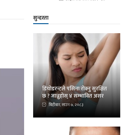
सुन्दरता
डियोडरन्टले पसिना रोक्नु सुरक्षित
छ ? जान्नुहोस् ४ सम्भावित असर
बिहीबार, साउन ७, २०८३