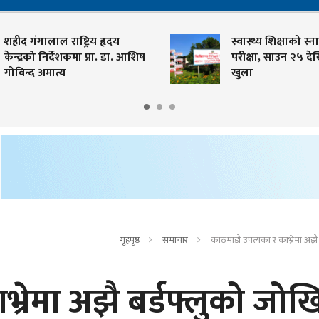
हीद गंगालाल राष्ट्रिय हृदय
स्वास्थ्य शिक्षाको स्नात
ेन्द्रको निर्देशकमा प्रा. डा. आशिष
परीक्षा, साउन २५ देख
ोविन्द अमात्य
खुला
गृहपृष्ठ
समाचार
काठमाडौं उपत्यका र काभ्रेमा अझै
भ्रेमा अझै बर्डफ्लुको जोख