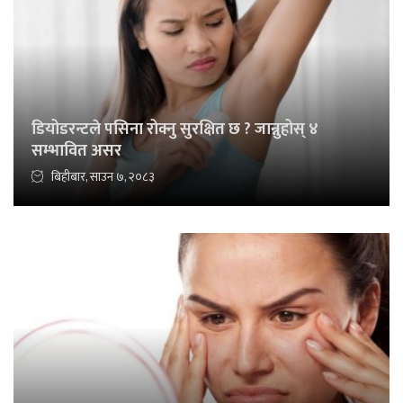
डियोडरन्टले पसिना रोक्नु सुरक्षित छ ? जान्नुहोस् ४
सम्भावित असर
बिहीबार, साउन ७, २०८३