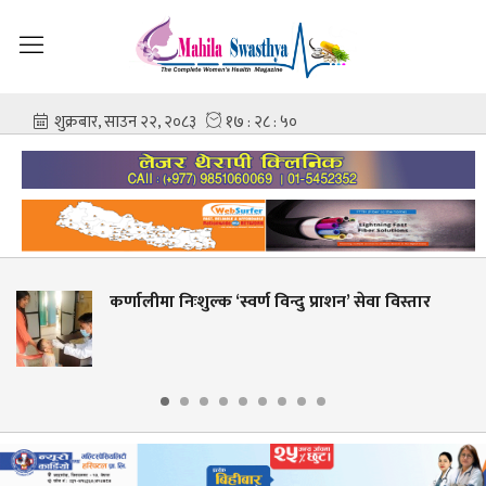
िःशुल्क ‘स्वर्ण विन्दु प्राशन’ सेवा विस्तार
शहीद गंगाला
आशिष गोवि