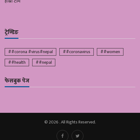
हाम्रो टीम
ट्रेण्डिङ
##corona #virus#nepal
##coronavirus
##women
##health
##nepal
फेसबुक पेज
© 2026 . All Rights Reserved.