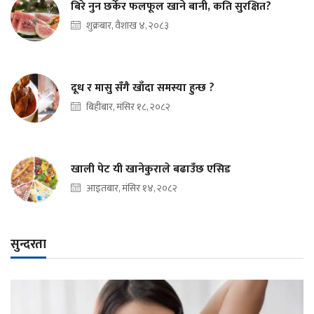
बिरे नुन छर्केर फलफूल खाने बानी, कति सुरक्षित?
शुक्रबार, वैशाख ४, २०८३
दूध र मासु सँगै खाँदा समस्या हुन्छ ?
बिहीबार, मंसिर १८, २०८२
खाली पेट यी खानेकुराले बढाउँछ एसिड
आइतबार, मंसिर १४, २०८२
सुन्दरता