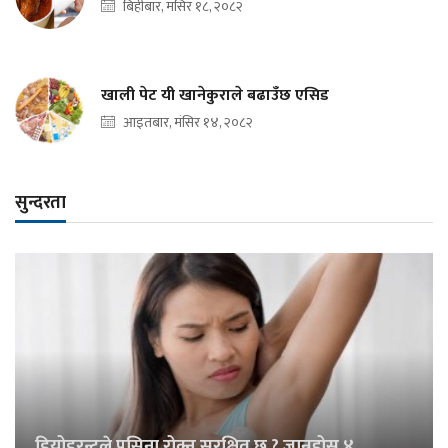
बिहीबार, मंसिर १८, २०८२
खाली पेट यी खानेकुराले बढाउँछ एसिड
आइतबार, मंसिर १४, २०८२
सुन्दरता
डियोडरन्टले पसिना रोक्नु सुरक्षित छ ? जान्नुहोस् ४