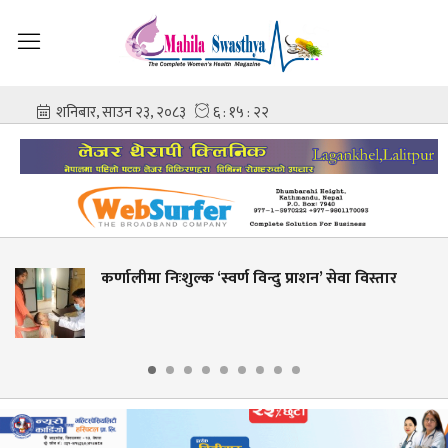
 निःशुल्क ‘स्वर्ण विन्दु प्राशन’ सेवा विस्तार
शहीद गंगा
आशिष गो