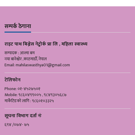
सम्पर्क ठेगाना
राइट पाथ बिज्नेस नेट्वोर्क प्रा लि , महिला स्वास्थ्य
सम्पादक : आश्मा बम
नया बानेश्वोर ,काठमाडौँ, नेपाल
Email:
mahilaswasthya01@gmail.com
टेलिफोन
Phone: ०१-४५२७५०१
Mobile: ९८६०४९९००५ , ९८४९३०५६८७
मार्केटिङको लागि : ९८६०१०३३२५
सूचना विभाग दर्ता नंः
६९४ /०७४- ७५