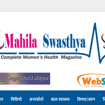
ार
भिडियो
अन्तर्वार्ता
बाल स्वास्थ्य
विचार/ब्लग
व