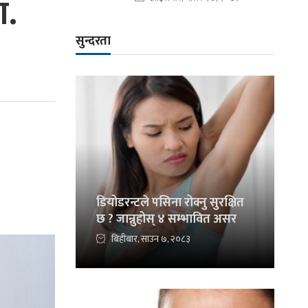
ा.
सुन्दरता
डियोडरन्टले पसिना रोक्नु सुरक्षित
छ ? जान्नुहोस् ४ सम्भावित असर
बिहीबार, साउन ७, २०८३