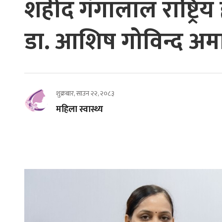
शहीद गंगालाल राष्ट्रिय ह
डा. आशिष गोविन्द अमा
शुक्रबार, साउन २२, २०८३
महिला स्वास्थ्य