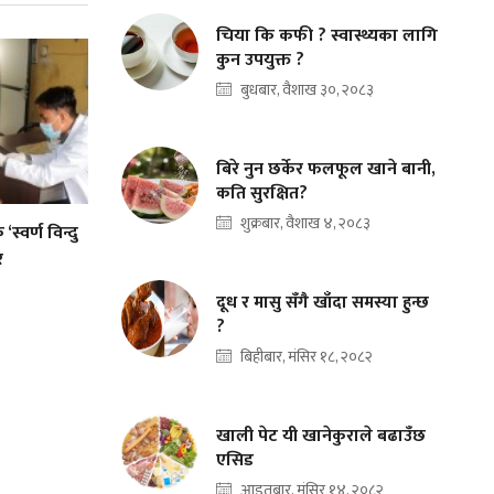
चिया कि कफी ? स्वास्थ्यका लागि
कुन उपयुक्त ?
बुधबार, वैशाख ३०, २०८३
बिरे नुन छर्केर फलफूल खाने बानी,
कति सुरक्षित?
शुक्रबार, वैशाख ४, २०८३
स्वर्ण विन्दु
र
दूध र मासु सँगै खाँदा समस्या हुन्छ
?
बिहीबार, मंसिर १८, २०८२
खाली पेट यी खानेकुराले बढाउँछ
एसिड
आइतबार, मंसिर १४, २०८२