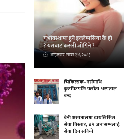
गर्भावस्थामा हुने इक्लेम्पसिया के हो
? यसबाट कसरी जोगिने ?
आइतबार, साउन २४, २०८३
चिकित्सक–नर्समाथि
कुटपिटपछि पलाँता अस्पताल
बन्द
बेनी अस्पतालमा डायलिसिस
सेवा विस्तार, ४५ जनासम्मलाई
सेवा दिन सकिने