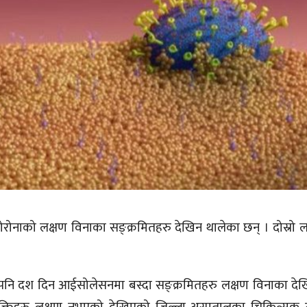
रोनाको लक्षण विनाका सङ्क्रमितहरु देखिन थालेका छन् । दोस्रो 
टि भएपनि दश दिन आईसोलेसनमा बस्दा सङ्क्रमितहरु लक्षण विनाका दे