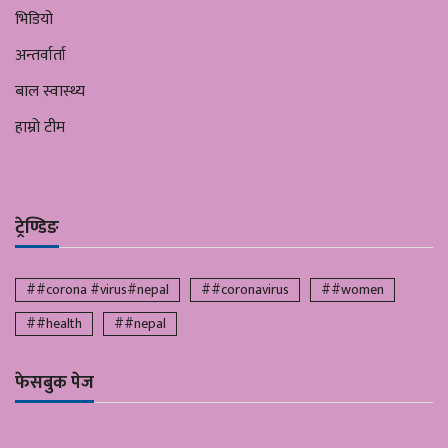
भिडियो
अन्तर्वार्ता
बाल स्वास्थ्य
हाम्रो टीम
ट्रेण्डिङ
##corona #virus#nepal
##coronavirus
##women
##health
##nepal
फेसबुक पेज