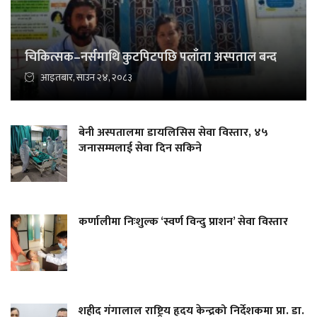
चिकित्सक–नर्समाथि कुटपिटपछि पलाँता अस्पताल बन्द
आइतबार, साउन २४, २०८३
बेनी अस्पतालमा डायलिसिस सेवा विस्तार, ४५
जनासम्मलाई सेवा दिन सकिने
कर्णालीमा निःशुल्क ‘स्वर्ण विन्दु प्राशन’ सेवा विस्तार
शहीद गंगालाल राष्ट्रिय हृदय केन्द्रको निर्देशकमा प्रा. डा.