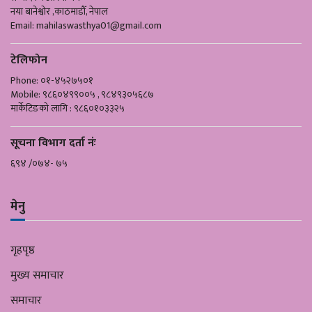
नया बानेश्वोर ,काठमाडौँ, नेपाल
Email:
mahilaswasthya01@gmail.com
टेलिफोन
Phone: ०१-४५२७५०१
Mobile: ९८६०४९९००५ , ९८४९३०५६८७
मार्केटिङको लागि : ९८६०१०३३२५
सूचना विभाग दर्ता नंः
६९४ /०७४- ७५
मेनु
गृहपृष्ठ
मुख्य समाचार
समाचार