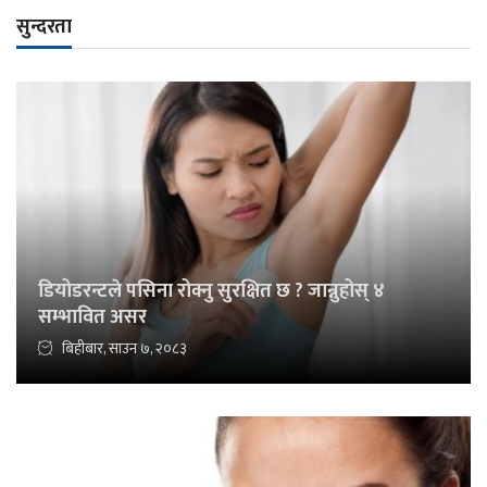
सुन्दरता
डियोडरन्टले पसिना रोक्नु सुरक्षित छ ? जान्नुहोस् ४
सम्भावित असर
बिहीबार, साउन ७, २०८३