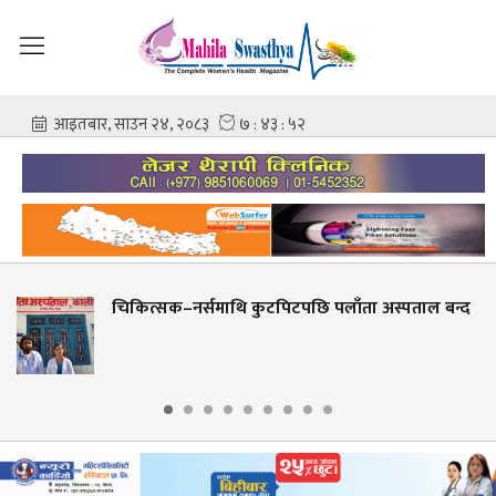
–नर्समाथि कुटपिटपछि पलाँता अस्पताल बन्द
बेनी अस्प
जनासम्मल