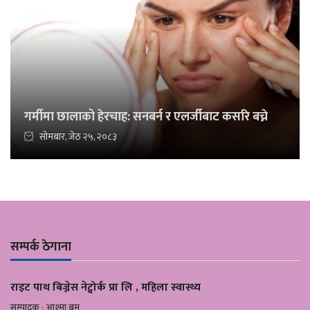
गर्मीमा छालाको हेरचाह: सनबर्न र एलर्जीबाट कसरि बच्ने
सोमबार, जेठ २५, २०८३
सम्पर्क ठेगाना
राइट पाथ बिज्नेस नेट्वोर्क प्रा लि , महिला स्वास्थ्य
सम्पादक : आश्मा बम