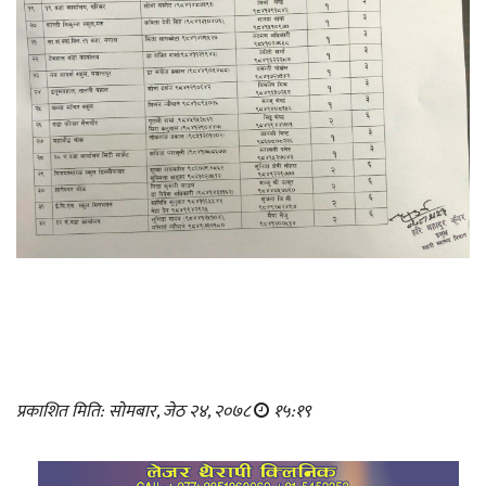
प्रकाशित मिति: सोमबार, जेठ २४, २०७८
१५:१९