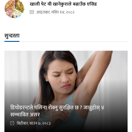
खाली पेट यी खानेकुराले बढाउँछ एसिड
आइतबार, मंसिर १४, २०८२
सुन्दरता
डियोडरन्टले पसिना रोक्नु सुरक्षित छ ? जान्नुहोस् ४
सम्भावित असर
बिहीबार, साउन ७, २०८३