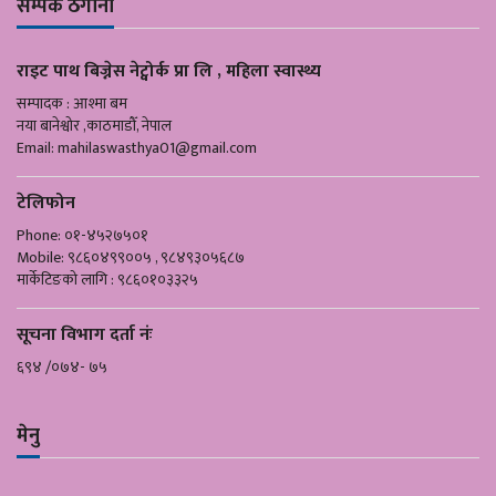
सम्पर्क ठेगाना
राइट पाथ बिज्नेस नेट्वोर्क प्रा लि , महिला स्वास्थ्य
सम्पादक : आश्मा बम
नया बानेश्वोर ,काठमाडौँ, नेपाल
Email:
mahilaswasthya01@gmail.com
टेलिफोन
Phone: ०१-४५२७५०१
Mobile: ९८६०४९९००५ , ९८४९३०५६८७
मार्केटिङको लागि : ९८६०१०३३२५
सूचना विभाग दर्ता नंः
६९४ /०७४- ७५
मेनु