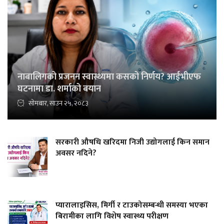
नाबालिगको प्रजनन स्वास्थ्यमा कसको निर्णय? आईभीएफ
घटनामा डा. शर्माको बयान
सोमबार, साउन २५, २०८३
सरकारी औषधि खरिदमा निजी उद्योगलाई किन समान
अवसर नदिने?
प्यारालाइसिस, मिर्गी र टाउकोसम्बन्धी समस्या भएका
बिरामीका लागि विशेष स्वास्थ्य परीक्षण