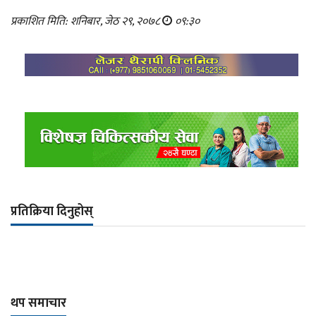
प्रकाशित मिति: शनिबार, जेठ २९, २०७८
०९:३०
प्रतिक्रिया दिनुहोस्
थप समाचार