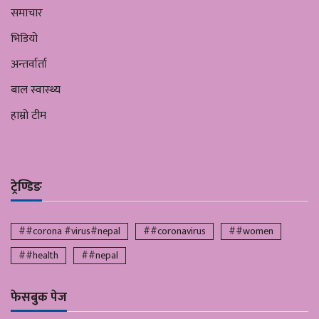
समाचार
भिडियो
अन्तर्वार्ता
बाल स्वास्थ्य
हाम्रो टीम
ट्रेण्डिङ
##corona #virus#nepal
##coronavirus
##women
##health
##nepal
फेसबुक पेज