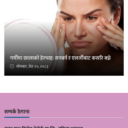
गर्मीमा छालाको हेरचाह: सनबर्न र एलर्जीबाट कसरि बच्ने
सोमबार, जेठ २५, २०८३
सम्पर्क ठेगाना