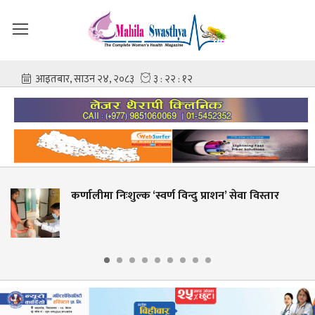
मा निःशुल्क ‘स्वर्ण विन्दु प्राशन’ सेवा विस्तार
शहीद गं
आशिष 