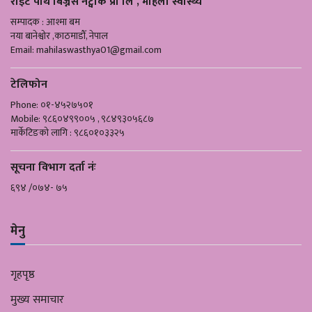
राइट पाथ बिज्नेस नेट्वोर्क प्रा लि , महिला स्वास्थ्य
सम्पादक : आश्मा बम
नया बानेश्वोर ,काठमाडौँ, नेपाल
Email:
mahilaswasthya01@gmail.com
टेलिफोन
Phone: ०१-४५२७५०१
Mobile: ९८६०४९९००५ , ९८४९३०५६८७
मार्केटिङको लागि : ९८६०१०३३२५
सूचना विभाग दर्ता नंः
६९४ /०७४- ७५
मेनु
गृहपृष्ठ
मुख्य समाचार