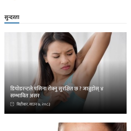
सुन्दरता
डियोडरन्टले पसिना रोक्नु सुरक्षित छ ? जान्नुहोस् ४
सम्भावित असर
बिहीबार, साउन ७, २०८३