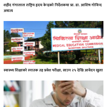
शहीद गंगालाल राष्ट्रिय हृदय केन्द्रको निर्देशकमा प्रा. डा. आशिष गोविन्द
अमात्य
स्वास्थ्य शिक्षाको स्नातक तह प्रवेश परीक्षा, साउन २५ देखि आवेदन खुला