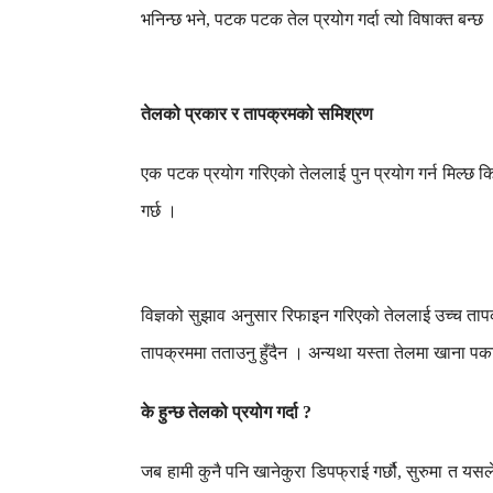
भनिन्छ
भने
पटक
पटक
तेल
प्रयोग
गर्दा
त्यो
विषाक्त
बन्छ
,
तेलको
प्रकार
र
तापक्रमको
समिश्रण
एक
पटक
प्रयोग
गरिएको
तेललाई
पुन
प्रयोग
गर्न
मिल्छ
क
गर्छ
।
विज्ञको
सुझाव
अनुसार
रिफाइन
गरिएको
तेललाई
उच्च
ताप
तापक्रममा
तताउनु
हुँदैन
।
अन्यथा
यस्ता
तेलमा
खाना
पका
के
हुन्छ
तेलको
प्रयोग
गर्दा
?
जब
हामी
कुनै
पनि
खानेकुरा
डिपफ्राई
गर्छौ
सुरुमा
त
यसल
,