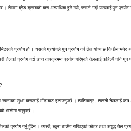
्ब
।
तेलमा
ब्रेड
क्रम्बको
कण
अत्याधिक
हुने
गर्छ
जसले
गर्दा
यसलाई
पुन
प्रयोग
,
मोमिटरको
प्रयोग
हो
।
यसको
प्रयोगले
पुन
प्रयोग
गर्न
तेल
योग्य
छ
कि
छैन
भनेर
थ
री
तेलको
प्रयोग
गर्दा
उच्च
तापक्रममा
प्रयोग
गरिएको
तेललाई
कहिल्यै
पनि
पुन
प
?
ा
खानाका
सुक्ष्म
कणलाई
भाँडाबाट
हटाउनुपर्छ
।
त्यतिमात्र
त्यस्तो
तेललाई
कम
,
एको
भाडोमा
राख्नुपर्छ
।
तेलको
प्रयोग
गर्नु
हुँदैन
।
त्यस्तै
खुला
ठाउँमा
राखिएको
फोहर
तथा
अशुद्ध
तेल
प्र
,