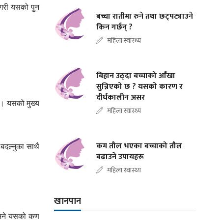
गरी
यसको
पुन
बच्चा रातीमा रुने तथा छट्पट्याउने
किन गर्छन् ?
महिला स्वास्थ्य
बिहान उठ्दा बच्चाको आँखा
सुन्निएको छ ? यसको कारण र
दीर्घकालीन असर
।
यसको
मुख्य
महिला स्वास्थ्य
कम तौल भएका बच्चाको तौल
बदल्नुका
साथै
बढाउने उपायहरू
महिला स्वास्थ्य
खानपान
ने
यसको
कण