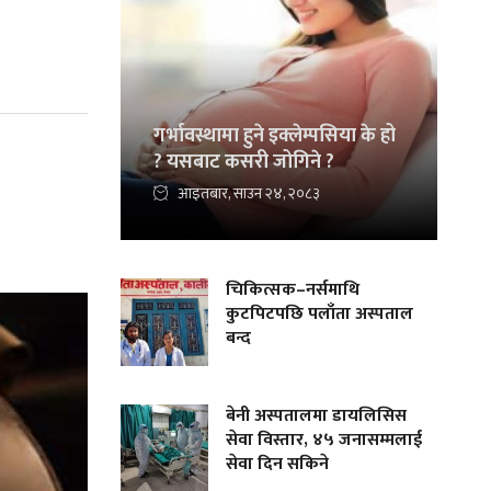
गर्भावस्थामा हुने इक्लेम्पसिया के हो
? यसबाट कसरी जोगिने ?
आइतबार, साउन २४, २०८३
चिकित्सक–नर्समाथि
कुटपिटपछि पलाँता अस्पताल
बन्द
बेनी अस्पतालमा डायलिसिस
सेवा विस्तार, ४५ जनासम्मलाई
सेवा दिन सकिने