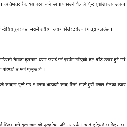
।
त्यतिमात्र
हैन
यस
प्रकारको
खाना
पकाउने
शैलीले
फ्रि
र्
याडिकल्स
उत्पन्न
,
।
्केरोसिस
हुनसक्छ
जसले
शरीरमा
खराब
कोलेस्ट्रोलको
मात्रा
बढाउँछ
।
,
गरिएको
तेलको
तुलनामा
घरमा
फ्राई
गर्न
प्रयोग
गरिएको
तेल
चाँडै
खराब
हुने
गर्छ
ग
गरिएको
छ
भन्ने
प्रमुख
हो
।
ोको
सतहमा
पुग्ने
गर्छ
र
यस्ता
भाडाको
सतह
छिटो
तात्ने
हुदाँ
यसले
तेलको
स्वाद
्न
मिल्छ
भन्ने
कुरा
खानाको
प्रकृतिमा
पनि
भर
पर्छ
।
चाडै
टुक्रिने
खानेकुरा
छ
भ