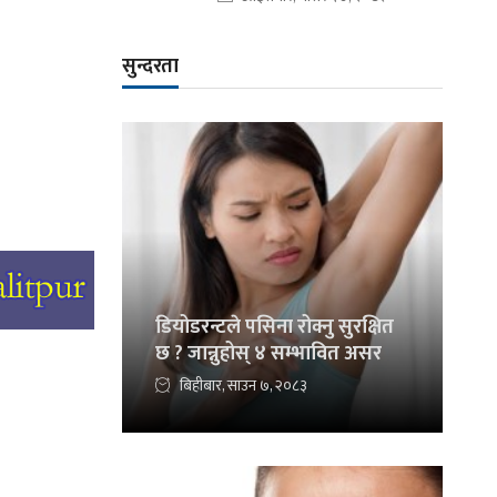
सुन्दरता
डियोडरन्टले पसिना रोक्नु सुरक्षित
छ ? जान्नुहोस् ४ सम्भावित असर
बिहीबार, साउन ७, २०८३