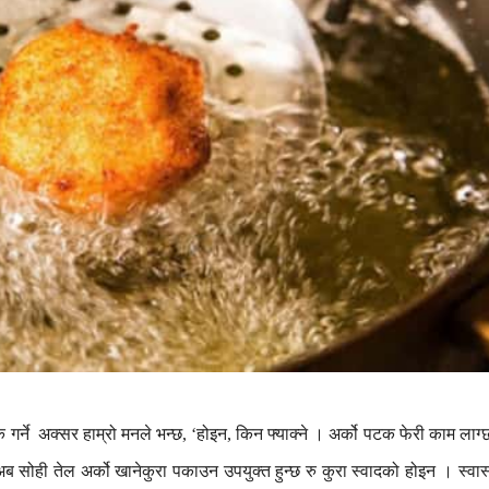
े
गर्ने
अक्सर
हाम्रो
मनले
भन्छ
होइन
किन
फ्याक्ने
।
अर्को
पटक
फेरी
काम
लाग्
, ‘
,
अब
सोही
तेल
अर्को
खानेकुरा
पकाउन
उपयुक्त
हुन्छ
रु
कुरा
स्वादको
होइन
।
स्वास