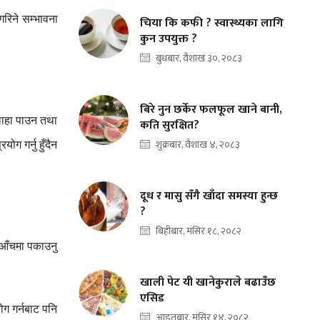
गरिने
सम्भावना
चिया कि कफी ? स्वास्थ्यका लागि
कुन उपयुक्त ?
बुधबार, वैशाख ३०, २०८३
बिरे नुन छर्केर फलफूल खाने बानी,
ाहा
पाउन
तथा
कति सुरक्षित?
्रयोग
गर्नु
हुँदैन
शुक्रबार, वैशाख ४, २०८३
दूध र मासु सँगै खाँदा समस्या हुन्छ
?
बिहीबार, मंसिर १८, २०८२
आँचमा
पकाउनु
खाली पेट यी खानेकुराले बढाउँछ
एसिड
योग
गर्नबाट
पनि
आइतबार, मंसिर १४, २०८२