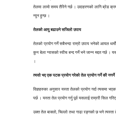
तेलमा
लामो
समय
तैरिने
गर्छ
।
उदाहरणको
लागि
ब्रेड
क्रम
न्युन
हुन्छ
।
तेलको
आयु
बढाउने
सजिलो
उपाय
तेलको
प्रयोग
गर्ने
सबैभन्दा
राम्रो
उपाय
भनेको
आयल
थर्
कुन
बेला
ग्यासको
स्वीच
बन्द
गर्ने
भने
जान्न
मद्दत
गर्छ
।
यस
।
त्यसो
भए
एक
पटक
प्रयोग
गरेको
तेल
प्रयोग
गर्ने
की
नगर्ने
विज्ञहरुका
अनुसार
यस्ता
तेलको
प्रयोग
गर्दा
त्यसमा
भएक
पर्छ
।
यस्ता
तेल
प्रयोग
गर्नु
पूर्व
यसलाई
राम्ररी
सिल
गरि
उक्त
तेल
बाक्लो
चिल्लो
तथा
गाढा
रङ्गको
छ
भने
त्यस्ता
,