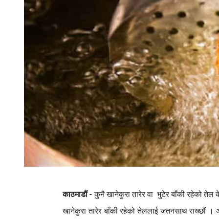
काठमाडौं
-
कुनै
खानेकुरा
तारेर
वा
भुटेर
बाँकी
रहेको
तेल
क
खानेकुरा
तारेर
बाँकी
रहेको
तेललाई
जतनसाथ
राख्छौं
।