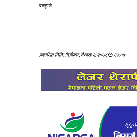
बच्नुपर्छ
।
प्रकाशित मिति: बिहीबार, वैशाख २, २०७८
१५:०७