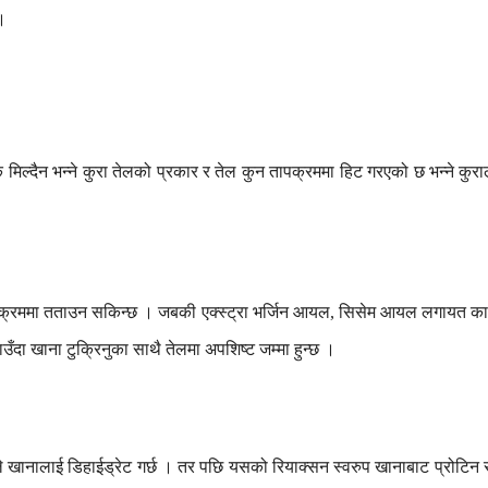
।
ि
मिल्दैन
भन्ने
कुरा
तेलको
प्रकार
र
तेल
कुन
तापक्रममा
हिट
गरएको
छ
भन्ने
कुरा
क्रममा
तताउन
सकिन्छ
।
जबकी
एक्स्ट्रा
भर्जिन
आयल
सिसेम
आयल
लगायत
का
,
उँदा
खाना
टुक्रिनुका
साथै
तेलमा
अपशिष्ट
जम्मा
हुन्छ
।
े
खानालाई
डिहाईड्रेट
गर्छ
।
तर
पछि
यसको
रियाक्सन
स्वरुप
खानाबाट
प्रोटिन