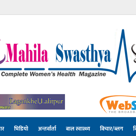
ार
भिडियो
अन्तर्वार्ता
बाल स्वास्थ्य
विचार/ब्लग
व