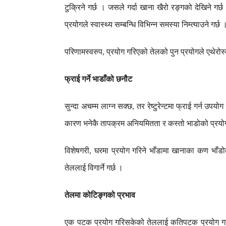
टुक्रिने
गर्छ
।
जसले
गर्दा
खाना
खैरो
रङ्गको
देखिने
गर्छ
प्रयोगले
स्वास्थ्य
सम्बन्धि
विभिन्न
समस्या
निम्त्याउने
गर्छ
परिणामस्वरुप
प्रयोग
गरिएको
तेलको
पुन
प्रयोगले
एथेरोस
,
फ्राई
गर्ने
भाडाँको
छनौट
सुन्दा
अचम्म
लाग्न
सक्छ
तर
रेष्टुरेन्टमा
फ्राई
गर्न
उपयोग
,
कारण
भनेकै
तापक्रम
अनियमितता
र
कस्तो
भाडोको
प्रयो
विशेषगरी
घरमा
प्रयोग
गरिने
भाँडामा
खानाका
कण
भाँड
,
तेललाई
विगार्ने
गर्छ
।
तेलमा
कोटिङ्गको
प्रभाव
एक
पटक
प्रयोग
गरिसकेको
तेललाई
कतिपटक
प्रयोग
गर