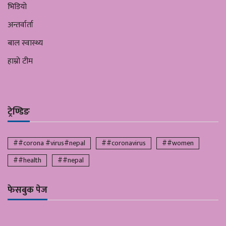
भिडियो
अन्तर्वार्ता
बाल स्वास्थ्य
हाम्रो टीम
ट्रेण्डिङ
##corona #virus#nepal
##coronavirus
##women
##health
##nepal
फेसबुक पेज