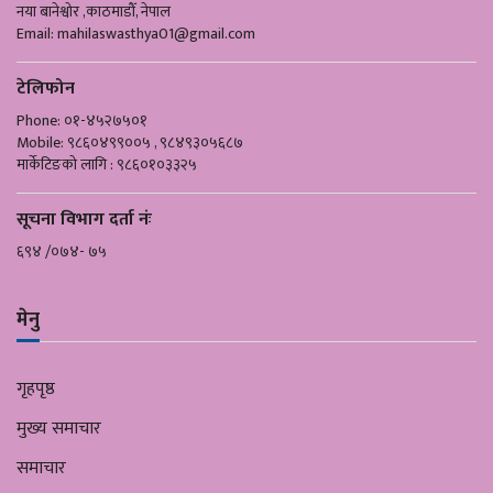
नया बानेश्वोर ,काठमाडौँ, नेपाल
Email:
mahilaswasthya01@gmail.com
टेलिफोन
Phone: ०१-४५२७५०१
Mobile: ९८६०४९९००५ , ९८४९३०५६८७
मार्केटिङको लागि : ९८६०१०३३२५
सूचना विभाग दर्ता नंः
६९४ /०७४- ७५
मेनु
गृहपृष्ठ
मुख्य समाचार
समाचार