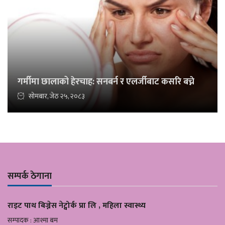
गर्मीमा छालाको हेरचाह: सनबर्न र एलर्जीबाट कसरि बच्ने
सोमबार, जेठ २५, २०८३
सम्पर्क ठेगाना
राइट पाथ बिज्नेस नेट्वोर्क प्रा लि , महिला स्वास्थ्य
सम्पादक : आश्मा बम