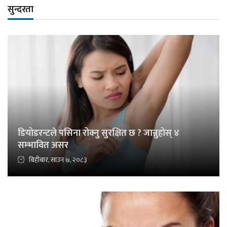
सुन्दरता
डियोडरन्टले पसिना रोक्नु सुरक्षित छ ? जान्नुहोस् ४
सम्भावित असर
बिहीबार, साउन ७, २०८३