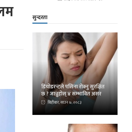
आलम
सुन्दरता
डियोडरन्टले पसिना रोक्नु सुरक्षित
छ ? जान्नुहोस् ४ सम्भावित असर
बिहीबार, साउन ७, २०८३