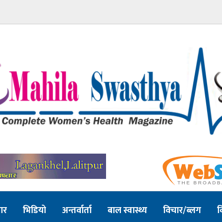
ार
भिडियो
अन्तर्वार्ता
बाल स्वास्थ्य
विचार/ब्लग
व