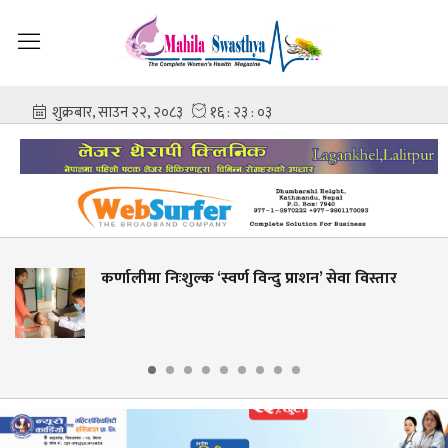
णालीमा निःशुल्क ‘स्वर्ण विन्दु प्राशन’ सेवा विस्तार
शही
आश