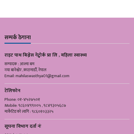
सम्पर्क ठेगाना
राइट पाथ बिज्नेस नेट्वोर्क प्रा लि , महिला स्वास्थ्य
सम्पादक : आश्मा बम
नया बानेश्वोर ,काठमाडौँ, नेपाल
Email:
mahilaswasthya01@gmail.com
टेलिफोन
Phone: ०१-४५२७५०१
Mobile: ९८६०४९९००५ , ९८४९३०५६८७
मार्केटिङको लागि : ९८६०१०३३२५
सूचना विभाग दर्ता नंः