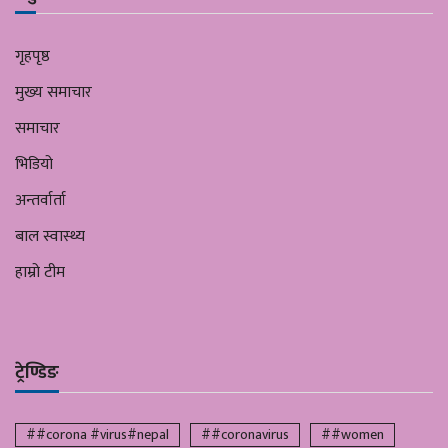
गृहपृष्ठ
मुख्य समाचार
समाचार
भिडियो
अन्तर्वार्ता
बाल स्वास्थ्य
हाम्रो टीम
ट्रेण्डिङ
##corona #virus#nepal
##coronavirus
##women