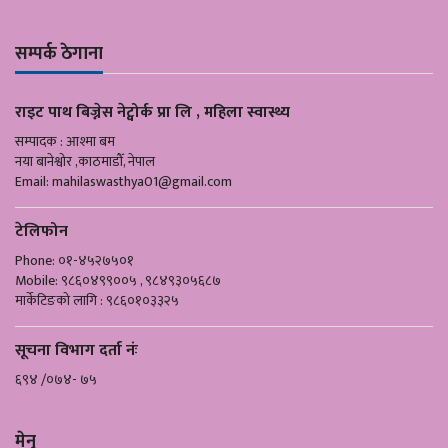
सम्पर्क ठेगाना
राइट पाथ बिज्नेस नेट्वोर्क प्रा लि , महिला स्वास्थ्य
सम्पादक : आश्मा बम
नया बानेश्वोर ,काठमाडौँ, नेपाल
Email:
mahilaswasthya01@gmail.com
टेलिफोन
Phone: ०१-४५२७५०१
Mobile: ९८६०४९९००५ , ९८४९३०५६८७
मार्केटिङको लागि : ९८६०१०३३२५
सूचना विभाग दर्ता नंः
६९४ /०७४- ७५
मेनु