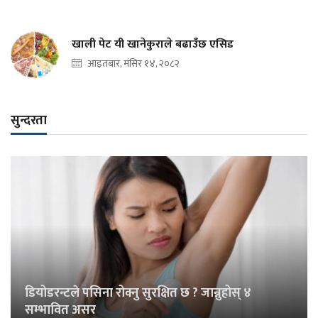
खाली पेट यी खानेकुराले बढाउँछ एसिड
आइतबार, मंसिर १४, २०८२
सुन्दरता
डियोडरन्टले पसिना रोक्नु सुरक्षित छ ? जान्नुहोस् ४
सम्भावित असर