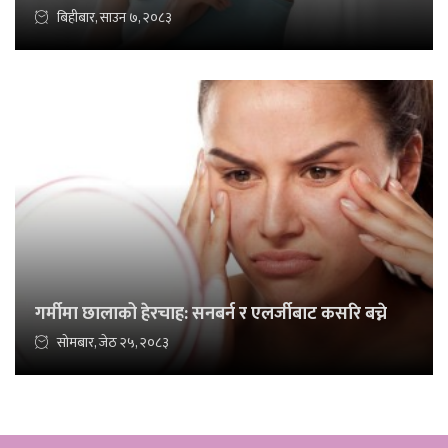
बिहीबार, साउन ७, २०८३
गर्मीमा छालाको हेरचाह: सनबर्न र एलर्जीबाट कसरि बच्ने
सोमबार, जेठ २५, २०८३