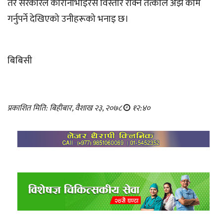
तर सरकारले कोरोनाभाइरस विस्तार रोक्न तत्काल अझ काम
गर्नुपर्ने देखिएको उनीहरूको भनाइ छ।
बिबिसी
प्रकाशित मिति: बिहीबार, वैशाख २३, २०७८
१२:४०