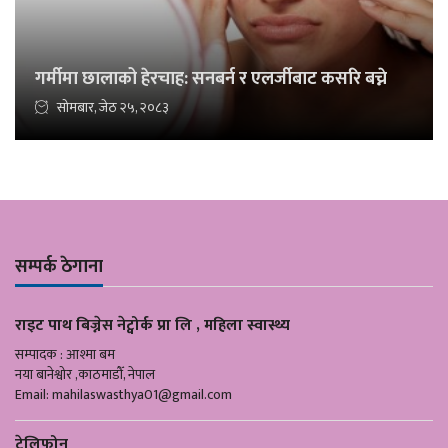
गर्मीमा छालाको हेरचाह: सनबर्न र एलर्जीबाट कसरि बच्ने
सोमबार, जेठ २५, २०८३
सम्पर्क ठेगाना
राइट पाथ बिज्नेस नेट्वोर्क प्रा लि , महिला स्वास्थ्य
सम्पादक : आश्मा बम
नया बानेश्वोर ,काठमाडौँ, नेपाल
Email:
mahilaswasthya01@gmail.com
टेलिफोन