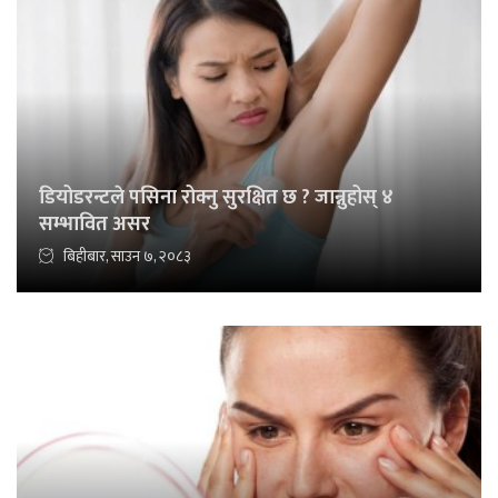
डियोडरन्टले पसिना रोक्नु सुरक्षित छ ? जान्नुहोस् ४
सम्भावित असर
बिहीबार, साउन ७, २०८३