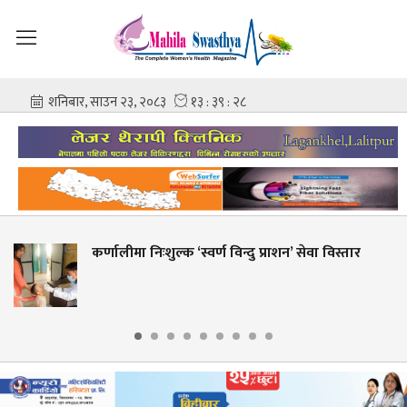
ुल्क ‘स्वर्ण विन्दु प्राशन’ सेवा विस्तार
शहीद गंगालाल र
आशिष गोविन्