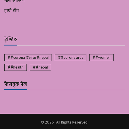
बाल स्वास्थ्य
हाम्रो टीम
ट्रेण्डिङ
##corona #virus#nepal
##coronavirus
##women
##health
##nepal
फेसबुक पेज
© 2026 . All Rights Reserved.