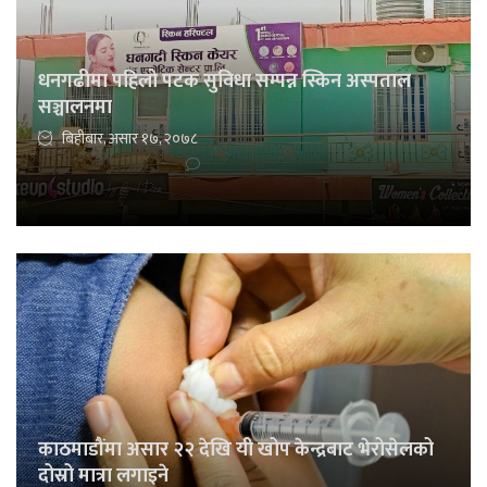
धनगढीमा पहिलो पटक सुविधा सम्पन्न स्किन अस्पताल
सञ्चालनमा
बिहीबार, असार १७, २०७८
काठमाडौंमा असार २२ देखि यी खोप केन्द्रबाट भेरोसेलको
दोस्रो मात्रा लगाइने