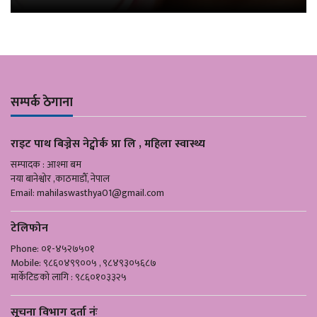
सम्पर्क ठेगाना
राइट पाथ बिज्नेस नेट्वोर्क प्रा लि , महिला स्वास्थ्य
सम्पादक : आश्मा बम
नया बानेश्वोर ,काठमाडौँ, नेपाल
Email:
mahilaswasthya01@gmail.com
टेलिफोन
Phone: ०१-४५२७५०१
Mobile: ९८६०४९९००५ , ९८४९३०५६८७
मार्केटिङको लागि : ९८६०१०३३२५
सूचना विभाग दर्ता नंः