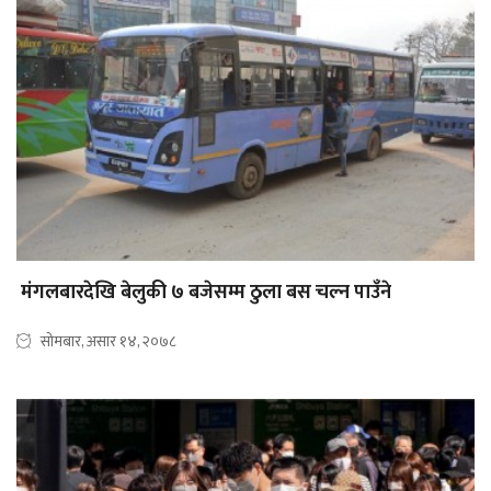
मंगलबारदेखि बेलुकी ७ बजेसम्म ठुला बस चल्न पाउँने
सोमबार, असार १४, २०७८