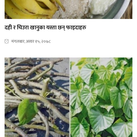
दही र चिउरा खानुका यस्ता छन् फाइदाहरु
मंगलबार, असार १५, २०७८