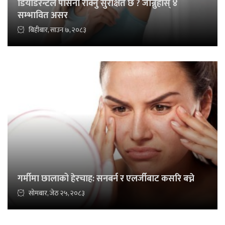
डियोडरन्टले पसिना रोक्नु सुरक्षित छ ? जान्नुहोस् ४
सम्भावित असर
बिहीबार, साउन ७, २०८३
गर्मीमा छालाको हेरचाह: सनबर्न र एलर्जीबाट कसरि बच्ने
सोमबार, जेठ २५, २०८३