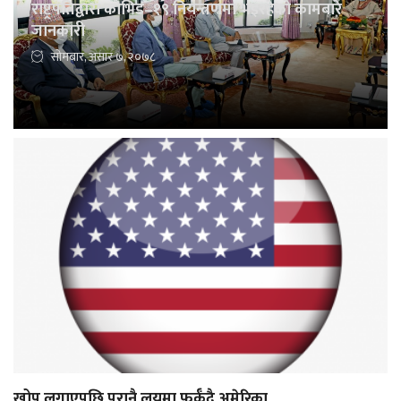
राष्ट्रपतिद्वारा कोभिड–१९ नियन्त्रणमा भइरहेको कामबारे
जानकारी
सोमबार, असार ७, २०७८
खोप लगाएपछि पुरानै लयमा फर्कँदै अमेरिका