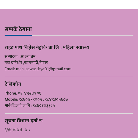
सम्पर्क ठेगाना
राइट पाथ बिज्नेस नेट्वोर्क प्रा लि , महिला स्वास्थ्य
सम्पादक : आश्मा बम
नया बानेश्वोर ,काठमाडौँ, नेपाल
Email:
mahilaswasthya01@gmail.com
टेलिफोन
Phone: ०१-४५२७५०१
Mobile: ९८६०४९९००५ , ९८४९३०५६८७
मार्केटिङको लागि : ९८६०१०३३२५
सूचना विभाग दर्ता नंः
६९४ /०७४- ७५