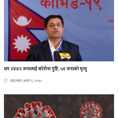
थप २४४२ जनालाई कोरोना पुष्टि, ५१ जनाको मृत्यु
आइतबार, असार ६, २०७८