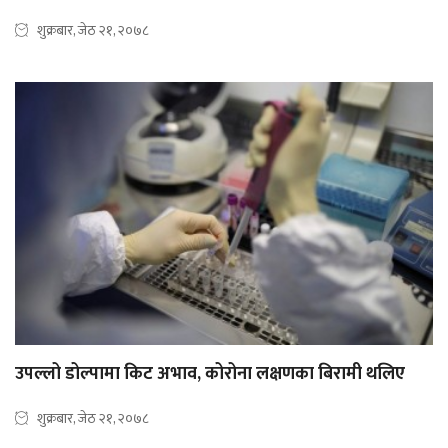
शुक्रबार, जेठ २१, २०७८
उपल्लो डोल्पामा किट अभाव, कोरोना लक्षणका बिरामी थलिए
शुक्रबार, जेठ २१, २०७८