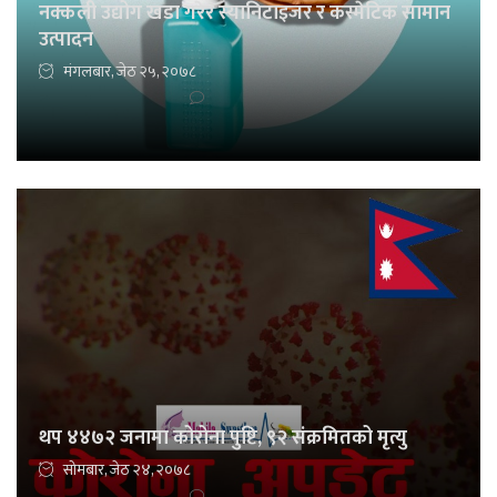
नक्कली उद्योग खडा गरेर स्यानिटाइजर र कस्मेटिक सामान
उत्पादन
मंगलबार, जेठ २५, २०७८
थप ४४७२ जनामा कोरोना पुष्टि, ९२ संक्रमितको मृत्यु
सोमबार, जेठ २४, २०७८