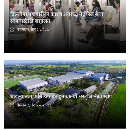
दिल्लीमा महामारीका कारण अवरूद्ध मेट्रो रेल सेवा
सोमबारदेखि सञ्चालन
मंगलबार, जेठ २५, २०७८
थाइल्यान्डमा पनि उत्पादन हुन थाल्यो अस्ट्राजेनिका खोप
मंगलबार, जेठ २५, २०७८