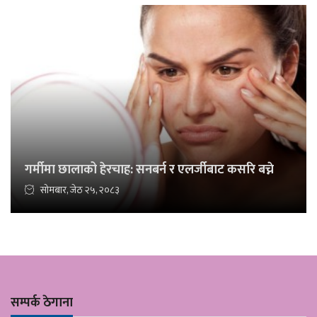
गर्मीमा छालाको हेरचाह: सनबर्न र एलर्जीबाट कसरि बच्ने
सोमबार, जेठ २५, २०८३
सम्पर्क ठेगाना