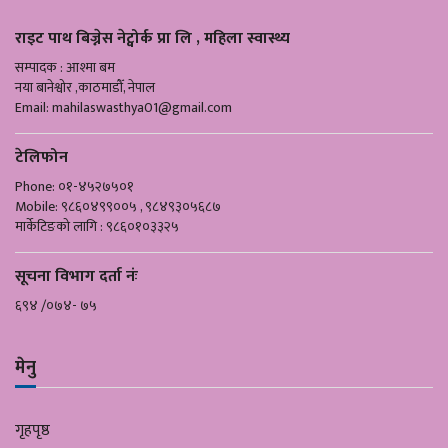
राइट पाथ बिज्नेस नेट्वोर्क प्रा लि , महिला स्वास्थ्य
सम्पादक : आश्मा बम
नया बानेश्वोर ,काठमाडौँ, नेपाल
Email:
mahilaswasthya01@gmail.com
टेलिफोन
Phone: ०१-४५२७५०१
Mobile: ९८६०४९९००५ , ९८४९३०५६८७
मार्केटिङको लागि : ९८६०१०३३२५
सूचना विभाग दर्ता नंः
६९४ /०७४- ७५
मेनु
गृहपृष्ठ