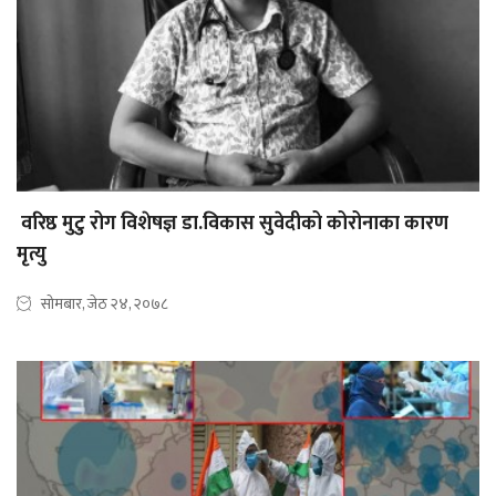
वरिष्ठ मुटु रोग विशेषज्ञ डा.विकास सुवेदीको कोरोनाका कारण
मृत्यु
सोमबार, जेठ २४, २०७८