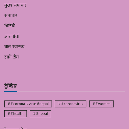
मुख्य समाचार
समाचार
भिडियो
अन्तर्वार्ता
बाल स्वास्थ्य
हाम्रो टीम
ट्रेण्डिङ
##corona #virus#nepal
##coronavirus
##women
##health
##nepal