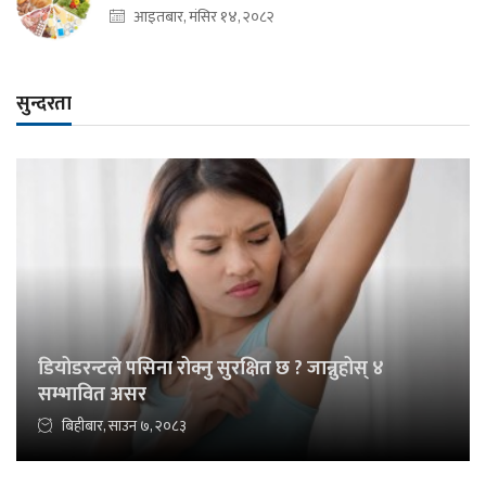
आइतबार, मंसिर १४, २०८२
सुन्दरता
डियोडरन्टले पसिना रोक्नु सुरक्षित छ ? जान्नुहोस् ४
सम्भावित असर
बिहीबार, साउन ७, २०८३