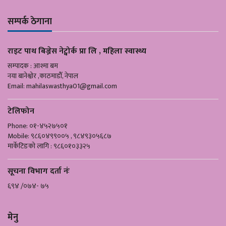
सम्पर्क ठेगाना
राइट पाथ बिज्नेस नेट्वोर्क प्रा लि , महिला स्वास्थ्य
सम्पादक : आश्मा बम
नया बानेश्वोर ,काठमाडौँ, नेपाल
Email:
mahilaswasthya01@gmail.com
टेलिफोन
Phone: ०१-४५२७५०१
Mobile: ९८६०४९९००५ , ९८४९३०५६८७
मार्केटिङको लागि : ९८६०१०३३२५
सूचना विभाग दर्ता नंः
६९४ /०७४- ७५
मेनु