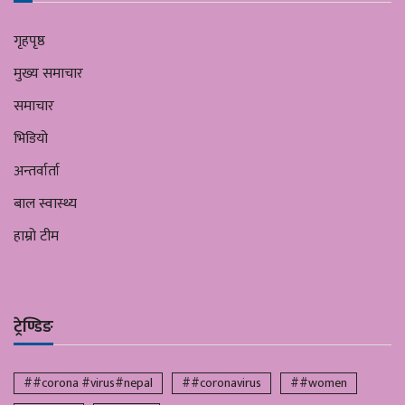
गृहपृष्ठ
मुख्य समाचार
समाचार
भिडियो
अन्तर्वार्ता
बाल स्वास्थ्य
हाम्रो टीम
ट्रेण्डिङ
##corona #virus#nepal
##coronavirus
##women