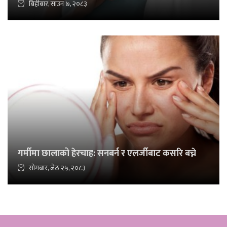
बिहीबार, साउन ७, २०८३
गर्मीमा छालाको हेरचाह: सनबर्न र एलर्जीबाट कसरि बच्ने
सोमबार, जेठ २५, २०८३