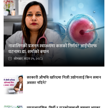
नाबालिगको प्रजनन स्वास्थ्यमा कसको निर्णय? आईभीएफ
घटनामा डा. शर्माको बयान
सोमबार, साउन २५, २०८३
सरकारी औषधि खरिदमा निजी उद्योगलाई किन समान
अवसर नदिने?
प्यारालाइसिस, मिर्गी र टाउकोसम्बन्धी समस्या भएका