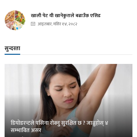
खाली पेट यी खानेकुराले बढाउँछ एसिड
आइतबार, मंसिर १४, २०८२
सुन्दरता
डियोडरन्टले पसिना रोक्नु सुरक्षित छ ? जान्नुहोस् ४
सम्भावित असर