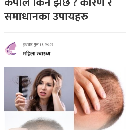
कपाल किन झर्छ ? कारण र
समाधानका उपायहरु
बुधबार, पुस १६, २०८२
महिला स्वास्थ्य