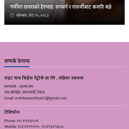
गर्मीमा छालाको हेरचाह: सनबर्न र एलर्जीबाट कसरि बच्ने
सोमबार, जेठ २५, २०८३
सम्पर्क ठेगाना
राइट पाथ बिज्नेस नेट्वोर्क प्रा लि , महिला स्वास्थ्य
सम्पादक : आश्मा बम
नया बानेश्वोर ,काठमाडौँ, नेपाल
Email:
mahilaswasthya01@gmail.com
टेलिफोन
Phone: ०१-४५२७५०१
Mobile: ९८६०४९९००५ , ९८४९३०५६८७