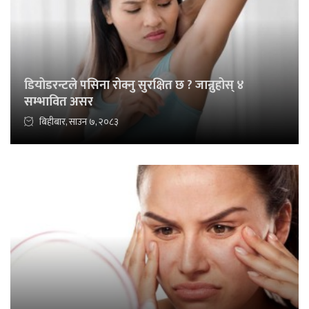
डियोडरन्टले पसिना रोक्नु सुरक्षित छ ? जान्नुहोस् ४
सम्भावित असर
बिहीबार, साउन ७, २०८३