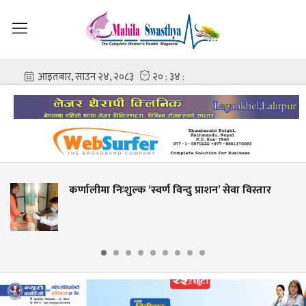
ुल्क ‘स्वर्ण विन्दु प्राशन’ सेवा विस्तार
शहीद गंगालाल र
आशिष गोविन्