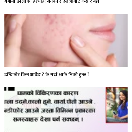
गर्मीमा छालाको हेरचाह: सनबर्न र एलर्जीबाट कसरि बच्ने
डन्डिफोर किन आउँछ ? के गर्दा आफै निको हुन्छ ?