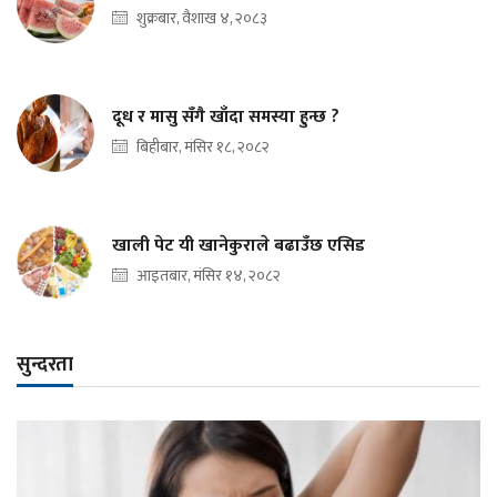
शुक्रबार, वैशाख ४, २०८३
दूध र मासु सँगै खाँदा समस्या हुन्छ ?
बिहीबार, मंसिर १८, २०८२
खाली पेट यी खानेकुराले बढाउँछ एसिड
आइतबार, मंसिर १४, २०८२
सुन्दरता