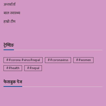
अन्तर्वार्ता
बाल स्वास्थ्य
हाम्रो टीम
ट्रेण्डिङ
##corona #virus#nepal
##coronavirus
##women
##health
##nepal
फेसबुक पेज