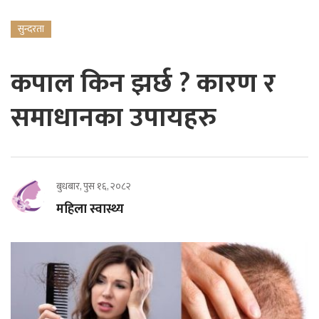
सुन्दरता
कपाल किन झर्छ ? कारण र
समाधानका उपायहरु
बुधबार, पुस १६, २०८२
महिला स्वास्थ्य