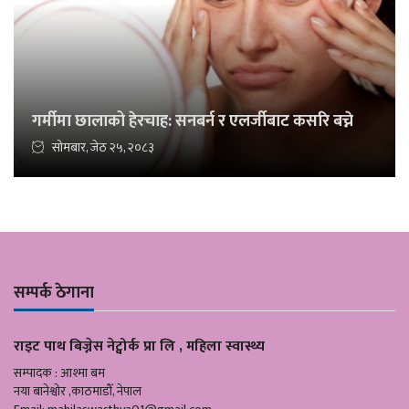
गर्मीमा छालाको हेरचाह: सनबर्न र एलर्जीबाट कसरि बच्ने
सोमबार, जेठ २५, २०८३
सम्पर्क ठेगाना
राइट पाथ बिज्नेस नेट्वोर्क प्रा लि , महिला स्वास्थ्य
सम्पादक : आश्मा बम
नया बानेश्वोर ,काठमाडौँ, नेपाल