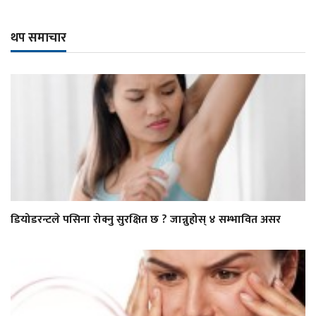
थप समाचार
डियोडरन्टले पसिना रोक्नु सुरक्षित छ ? जान्नुहोस् ४ सम्भावित असर