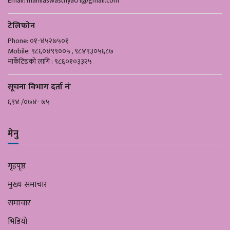
Email:
mahilaswasthya01@gmail.com
टेलिफोन
Phone: ०१-४५२७५०१
Mobile: ९८६०४९९००५ , ९८४९३०५६८७
मार्केटिङको लागि : ९८६०१०३३२५
सूचना विभाग दर्ता नंः
६९४ /०७४- ७५
मेनु
गृहपृष्ठ
मुख्य समाचार
समाचार
भिडियो