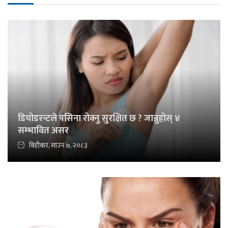
डियोडरन्टले पसिना रोक्नु सुरक्षित छ ? जान्नुहोस् ४
सम्भावित असर
बिहीबार, साउन ७, २०८३