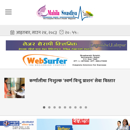
िःशुल्क ‘स्वर्ण विन्दु प्राशन’ सेवा विस्तार
शहीद गंगाला
आशिष गोव