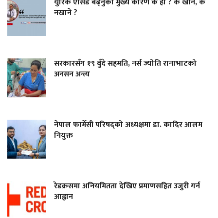
युरिक एसिड बढ्नुको मुख्य कारण के हो ? के खाने, के
नखाने ?
सरकारसँग १९ बुँदे सहमति, नर्स ज्योति रानाभाटको
अनसन अन्त्य
नेपाल फार्मेसी परिषद्को अध्यक्षमा डा. कादिर आलम
नियुक्त
रेडक्रसमा अनियमितता देखिए प्रमाणसहित उजुरी गर्न
आह्वान