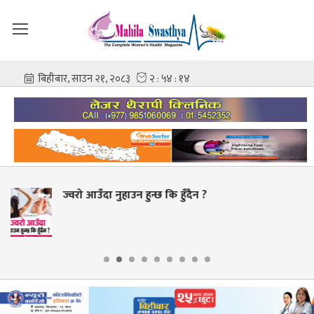
न्छ कि हुँदैन ?
युरिक एसिड बढ्नुको 
नखाने ?