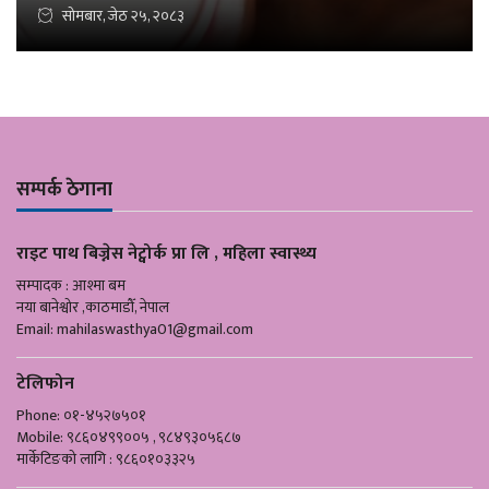
सोमबार, जेठ २५, २०८३
सम्पर्क ठेगाना
राइट पाथ बिज्नेस नेट्वोर्क प्रा लि , महिला स्वास्थ्य
सम्पादक : आश्मा बम
नया बानेश्वोर ,काठमाडौँ, नेपाल
Email:
mahilaswasthya01@gmail.com
टेलिफोन
Phone: ०१-४५२७५०१
Mobile: ९८६०४९९००५ , ९८४९३०५६८७
मार्केटिङको लागि : ९८६०१०३३२५