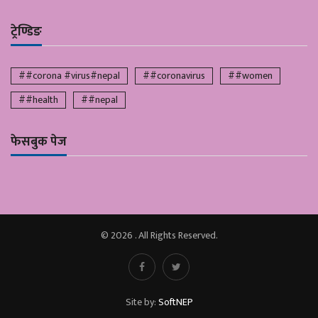
ट्रेण्डिङ
##corona #virus#nepal
##coronavirus
##women
##health
##nepal
फेसबुक पेज
© 2026 . All Rights Reserved.
Site by:
SoftNEP