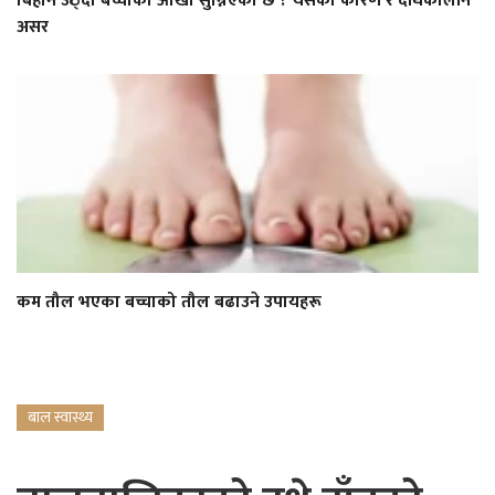
बिहान उठ्दा बच्चाको आँखा सुन्निएको छ ? यसको कारण र दीर्घकालीन
असर
कम तौल भएका बच्चाको तौल बढाउने उपायहरू
बाल स्वास्थ्य