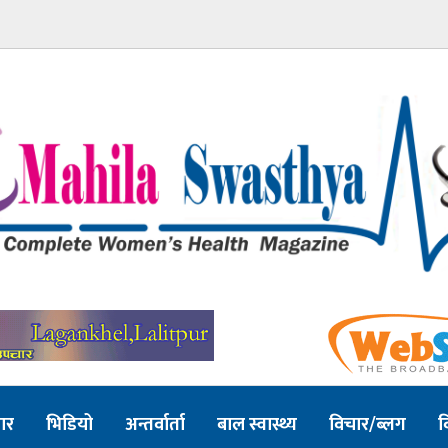
ार
भिडियो
अन्तर्वार्ता
बाल स्वास्थ्य
विचार/ब्लग
व