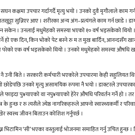
कक्षमा उपचार गर्दागर्दै मृत्यु भयो । उनको दुवै मृगौलाले काम गर्
हातखुट्टा सुन्निएर आए । शरीरका अन्य अंग–प्रत्यंगले काम गर्न छाडे ।
चल्न सकेन । उनलाई मधुमेहको समस्या भएको १० वर्ष भइसकेको थियो
ै पर्ने हो एक दिन, किन भोको पेट बस्ने रु म त मुख बार्दिन, आनन्दसँग खान
समस्या परेको एक वर्ष भइसकेको थियो । उनको मधुमेहको समस्या औषधि 
्षमा नै उनी बिते । सरकारी कर्मचारी भएकोले उपचारमा केही सहुलियत थ
त्तो छोडेपछि उनको मृत्यु असामयिक रुपमा नै भयो । डाक्टरले उपचारक
 फाइदा पु¥याएको वा नपु¥याएको हेरेर औषधि परिवर्तन गर्ने हो । तर
के हुन्छ र रु त्यसैले ज्येष्ठ नागरिकहरुले आफ्नो स्वास्थ्यकर्मी र परि
र स्वस्थ जीवन बिताउन कोशिश गर्नुपर्छ ।
ख्न भिटामिन ‘सी’ भएका वस्तुलाई भोजनमा समाहित गर्नु उचित हुन्छ । व