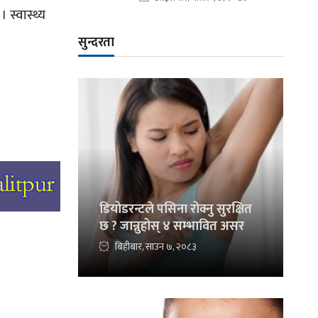
 स्वास्थ्य
सुन्दरता
डियोडरन्टले पसिना रोक्नु सुरक्षित
छ ? जान्नुहोस् ४ सम्भावित असर
बिहीबार, साउन ७, २०८३