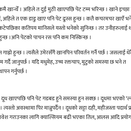
न्थेँ । अहिले त दुई मुठी खाएपछि पेट टम्म भरिन्छ । खाने इच्छा नै
ें, अहिले त एक डाडु खाए पनि पेट ढुस्स हुन्छ । कतै कचरमचर खाएँ भ
्ष कटेपछिका कतिपय मानिसले यस्तो भनेको सुनिन्छ । तर उनीहरुलाई था
न हुन्छ ।अनि पेटको पाचन रस पनि कम निस्किन्छ ।
गाह्रो हुन्छ । त्यसैले उमेरसँगै खानपिन परिवर्तन गर्नै पर्छ । जसलाई ध
 गर्दै जानुपर्छ । यदि मधुमेह, उच्च रक्तचाप, मुटुको समस्या छ भने त
ापन गर्नुपर्छ ।
 दूध खाएपछि पनि पेट गडबड हुने समस्या हुन सक्छ । दूधमा भएको ‘ल्
स्तो अवस्थामा पिर मान्नुपर्दैन । दूधको सट्टा दही, महीजस्ता पदार्थ प्
मावेश गराउनका लागि क्याल्सियम बढी भएका तिल, आलस आदि प्रयोग 