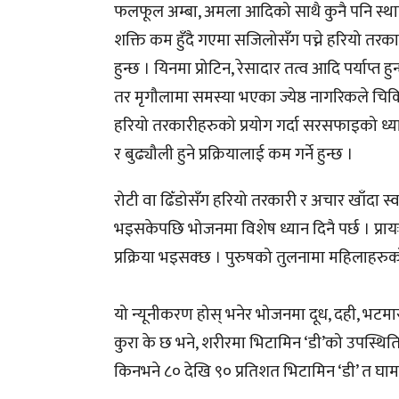
फलफूल अम्बा, अमला आदिको साथै कुनै पनि स्थान
शक्ति कम हुँदै गएमा सजिलोसँग पच्ने हरियो तरका
हुन्छ । यिनमा प्रोटिन, रेसादार तत्व आदि पर्याप्त 
तर मृगौलामा समस्या भएका ज्येष्ठ नागरिकले चिक
हरियो तरकारीहरुको प्रयोग गर्दा सरसफाइको ध्यानच
र बुढ्यौली हुने प्रक्रियालाई कम गर्ने हुन्छ ।
रोटी वा ढिँडोसँग हरियो तरकारी र अचार खाँदा स्वास
भइसकेपछि भोजनमा विशेष ध्यान दिनै पर्छ । प्रायः
प्रक्रिया भइसक्छ । पुरुषको तुलनामा महिलाहरुको ह
यो न्यूनीकरण होस् भनेर भोजनमा दूध, दही, भटमास, 
कुरा के छ भने, शरीरमा भिटामिन ‘डी’को उपस्थितिले 
किनभने ८० देखि ९० प्रतिशत भिटामिन ‘डी’ त घामबाट