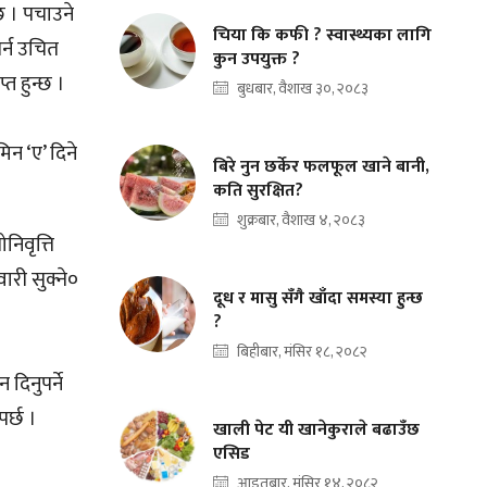
छ । पचाउने
चिया कि कफी ? स्वास्थ्यका लागि
र्न उचित
कुन उपयुक्त ?
्त हुन्छ ।
बुधबार, वैशाख ३०, २०८३
िन ‘ए’ दिने
बिरे नुन छर्केर फलफूल खाने बानी,
कति सुरक्षित?
शुक्रबार, वैशाख ४, २०८३
निवृत्ति
ारी सुक्ने०
दूध र मासु सँगै खाँदा समस्या हुन्छ
?
बिहीबार, मंसिर १८, २०८२
दिनुपर्ने
पर्छ ।
खाली पेट यी खानेकुराले बढाउँछ
एसिड
आइतबार, मंसिर १४, २०८२