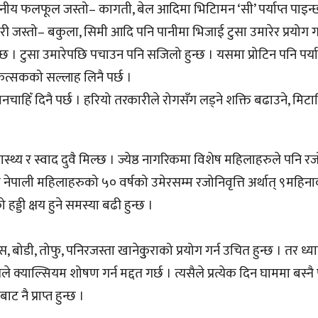
ीय फलफूल जस्तो– कागती, बेल आदिमा भिटािमन ‘सी’ पर्याप्त पाइन्
री जस्तो– बकुला, सिमी आदि पनि पानीमा भिजाई टुसा उमारेर प्रयोग ग
हुन्छ । टुसा उमारेपछि पचाउन पनि सजिलो हुन्छ । यसमा प्रोटिन पनि पर्याप
ित्सकको सल्लाह लिनै पर्छ ।
ाहिँ दिनै पर्छ । हरियो तरकारीले रोगसँग लड्ने शक्ति बढाउने, मिटाम
्थ्य र स्वाद दुवै मिल्छ । ज्येष्ठ नागरिकमा विशेष महिलाहरुले पनि रजो
 नेपाली महिलाहरुको ५० वर्षको उमेरसम्म रजोनिवृत्ति अर्थात् ९महिनाव
ड्डी क्षय हुने समस्या बढी हुन्छ ।
बोडी, तोफु, पनिरजस्ता खानेकुुराको प्रयोग गर्न उचित हुन्छ । तर ध्यान 
क्याल्सियम शोषण गर्न मद्दत गर्छ । त्यसैले प्रत्येक दिन घाममा बस्नै 
 नै प्राप्त हुन्छ ।