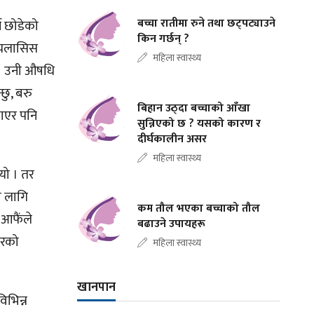
बच्चा रातीमा रुने तथा छट्पट्याउने
न छोडेको
किन गर्छन् ?
 डायलासिस
महिला स्वास्थ्य
 । उनी औषधि
्छु, बरु
बिहान उठ्दा बच्चाको आँखा
खाएर पनि
सुन्निएको छ ? यसको कारण र
दीर्घकालीन असर
महिला स्वास्थ्य
ियो । तर
ा लागि
कम तौल भएका बच्चाको तौल
 आफैंले
बढाउने उपायहरू
वारको
महिला स्वास्थ्य
खानपान
िभिन्न