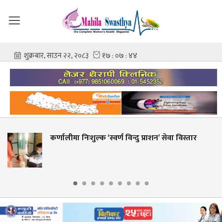
िःशुल्क ‘स्वर्ण विन्दु प्राशन’ सेवा विस्तार
शहीद गंगाला
आशिष गोवि