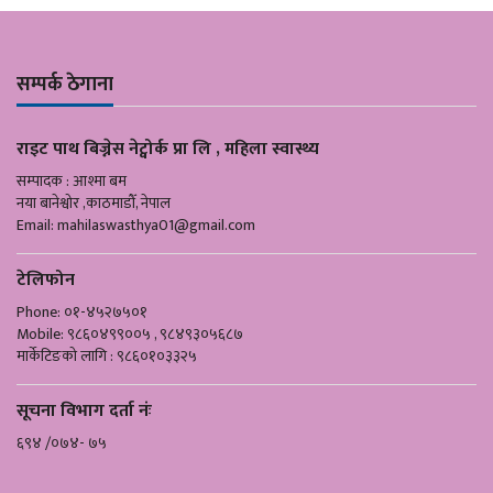
सम्पर्क ठेगाना
राइट पाथ बिज्नेस नेट्वोर्क प्रा लि , महिला स्वास्थ्य
सम्पादक : आश्मा बम
नया बानेश्वोर ,काठमाडौँ, नेपाल
Email:
mahilaswasthya01@gmail.com
टेलिफोन
Phone: ०१-४५२७५०१
Mobile: ९८६०४९९००५ , ९८४९३०५६८७
मार्केटिङको लागि : ९८६०१०३३२५
सूचना विभाग दर्ता नंः
६९४ /०७४- ७५