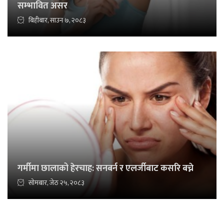
सम्भावित असर
बिहीबार, साउन ७, २०८३
गर्मीमा छालाको हेरचाह: सनबर्न र एलर्जीबाट कसरि बच्ने
सोमबार, जेठ २५, २०८३