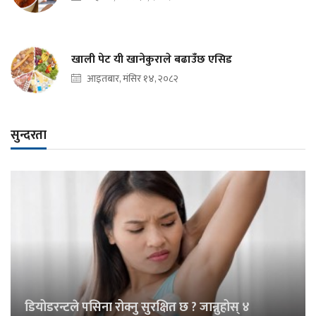
खाली पेट यी खानेकुराले बढाउँछ एसिड
आइतबार, मंसिर १४, २०८२
सुन्दरता
डियोडरन्टले पसिना रोक्नु सुरक्षित छ ? जान्नुहोस् ४