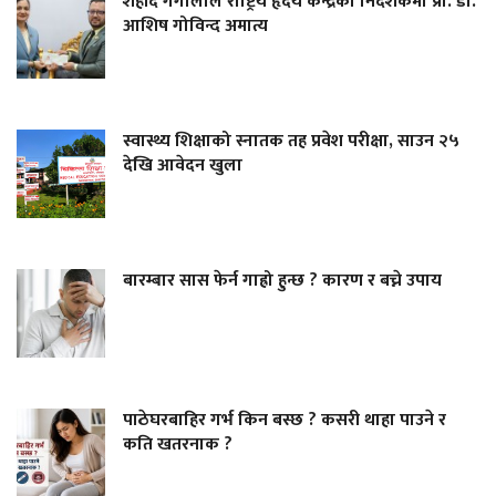
शहीद गंगालाल राष्ट्रिय हृदय केन्द्रको निर्देशकमा प्रा. डा.
आशिष गोविन्द अमात्य
स्वास्थ्य शिक्षाको स्नातक तह प्रवेश परीक्षा, साउन २५
देखि आवेदन खुला
बारम्बार सास फेर्न गाह्रो हुन्छ ? कारण र बच्ने उपाय
पाठेघरबाहिर गर्भ किन बस्छ ? कसरी थाहा पाउने र
कति खतरनाक ?