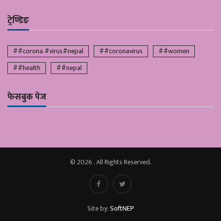
ट्रेण्डिङ
##corona #virus#nepal
##coronavirus
##women
##health
##nepal
फेसबुक पेज
© 2026 . All Rights Reserved.
Site by:
SoftNEP