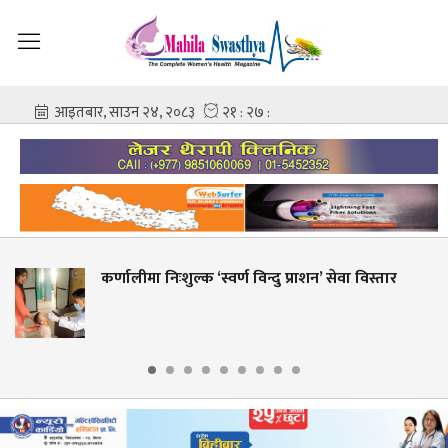
ुल्क ‘स्वर्ण विन्दु प्राशन’ सेवा विस्तार
शहीद गंगालाल र
आशिष गोविन्