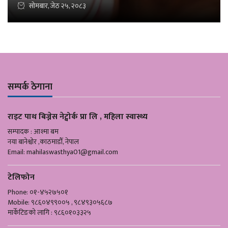
सोमबार, जेठ २५, २०८३
सम्पर्क ठेगाना
राइट पाथ बिज्नेस नेट्वोर्क प्रा लि , महिला स्वास्थ्य
सम्पादक : आश्मा बम
नया बानेश्वोर ,काठमाडौँ, नेपाल
Email:
mahilaswasthya01@gmail.com
टेलिफोन
Phone: ०१-४५२७५०१
Mobile: ९८६०४९९००५ , ९८४९३०५६८७
मार्केटिङको लागि : ९८६०१०३३२५