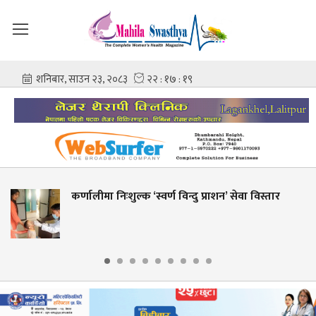
ुल्क ‘स्वर्ण विन्दु प्राशन’ सेवा विस्तार
शहीद गंगालाल र
आशिष गोविन्