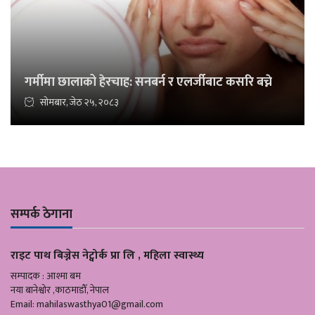
गर्मीमा छालाको हेरचाह: सनबर्न र एलर्जीबाट कसरि बच्ने
सोमबार, जेठ २५, २०८३
सम्पर्क ठेगाना
राइट पाथ बिज्नेस नेट्वोर्क प्रा लि , महिला स्वास्थ्य
सम्पादक : आश्मा बम
नया बानेश्वोर ,काठमाडौँ, नेपाल
Email:
mahilaswasthya01@gmail.com