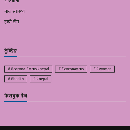
अन्तर्वार्ता
बाल स्वास्थ्य
हाम्रो टीम
ट्रेण्डिङ
##corona #virus#nepal
##coronavirus
##women
##health
##nepal
फेसबुक पेज