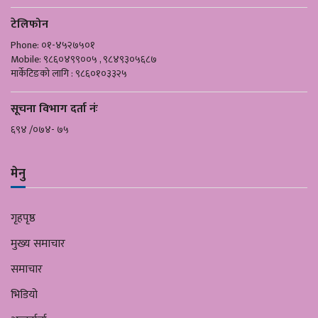
टेलिफोन
Phone: ०१-४५२७५०१
Mobile: ९८६०४९९००५ , ९८४९३०५६८७
मार्केटिङको लागि : ९८६०१०३३२५
सूचना विभाग दर्ता नंः
६९४ /०७४- ७५
मेनु
गृहपृष्ठ
मुख्य समाचार
समाचार
भिडियो