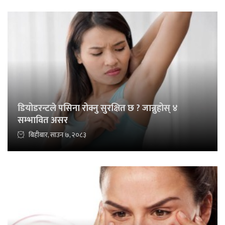
डियोडरन्टले पसिना रोक्नु सुरक्षित छ ? जान्नुहोस् ४
सम्भावित असर
बिहीबार, साउन ७, २०८३