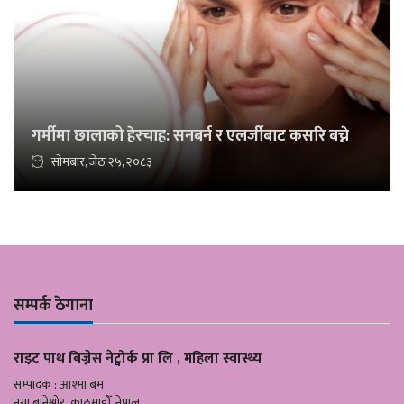
गर्मीमा छालाको हेरचाह: सनबर्न र एलर्जीबाट कसरि बच्ने
सोमबार, जेठ २५, २०८३
सम्पर्क ठेगाना
राइट पाथ बिज्नेस नेट्वोर्क प्रा लि , महिला स्वास्थ्य
सम्पादक : आश्मा बम
नया बानेश्वोर ,काठमाडौँ, नेपाल