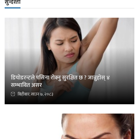
सुन्दरता
डियोडरन्टले पसिना रोक्नु सुरक्षित छ ? जान्नुहोस् ४
सम्भावित असर
बिहीबार, साउन ७, २०८३