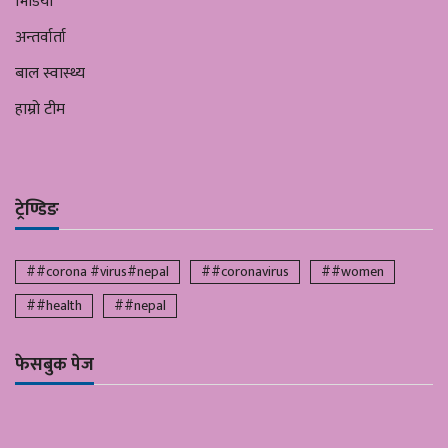
भिडियो
अन्तर्वार्ता
बाल स्वास्थ्य
हाम्रो टीम
ट्रेण्डिङ
##corona #virus#nepal
##coronavirus
##women
##health
##nepal
फेसबुक पेज