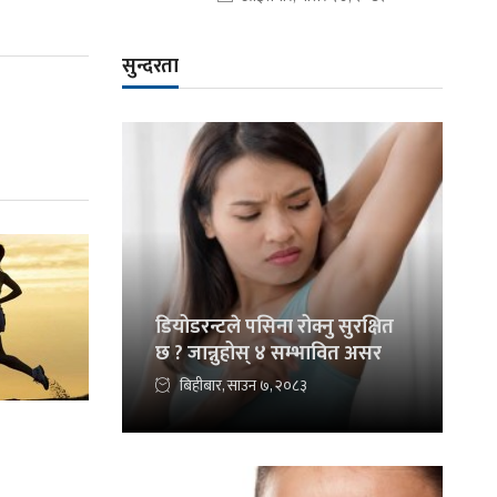
सुन्दरता
डियोडरन्टले पसिना रोक्नु सुरक्षित
छ ? जान्नुहोस् ४ सम्भावित असर
बिहीबार, साउन ७, २०८३