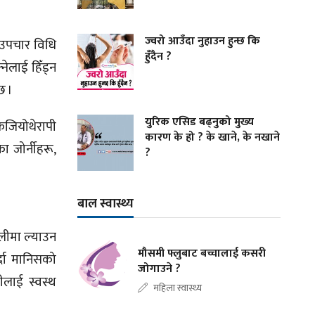
ज्वरो आउँदा नुहाउन हुन्छ कि
 उपचार विधि
हुँदैन ?
नेलाई हिँड्न
छ ।
युरिक एसिड बढ्नुको मुख्य
िजियोथेरापी
कारण के हो ? के खाने, के नखाने
 जोर्नीहरू,
?
बाल स्वास्थ्य
लीमा ल्याउन
मौसमी फ्लुबाट बच्चालाई कसरी
्दा मानिसको
जोगाउने ?
ीलाई स्वस्थ
महिला स्वास्थ्य