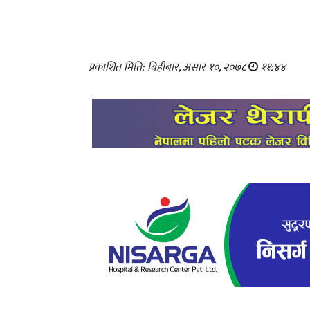
प्रकाशित मिति: बिहीबार, असार १०, २०७८
११:४४