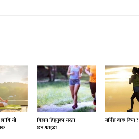
 लागि यी
बिहान हिंड्नुका यस्ता
मर्निङ वाक किन ?
जनक
छन,फाइदा