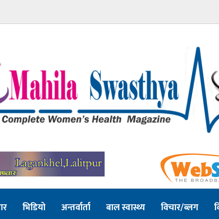
ार
भिडियो
अन्तर्वार्ता
बाल स्वास्थ्य
विचार/ब्लग
व