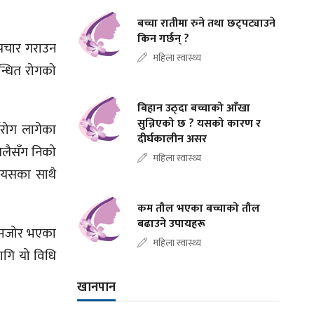
बच्चा रातीमा रुने तथा छट्पट्याउने
किन गर्छन् ?
उपचार गराउन
महिला स्वास्थ्य
न्धित रोगको
बिहान उठ्दा बच्चाको आँखा
सुन्निएको छ ? यसको कारण र
घरोग लागेका
दीर्घकालीन असर
जिलैसँग निको
महिला स्वास्थ्य
। यसका साथै
कम तौल भएका बच्चाको तौल
बढाउने उपायहरू
 कमजोर भएका
महिला स्वास्थ्य
ागि यो विधि
खानपान