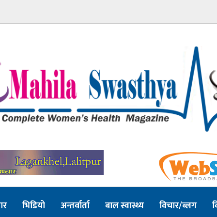
ार
भिडियो
अन्तर्वार्ता
बाल स्वास्थ्य
विचार/ब्लग
व