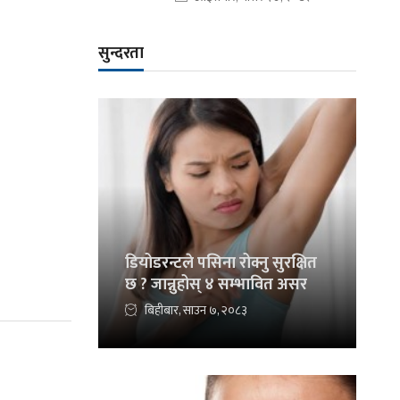
सुन्दरता
डियोडरन्टले पसिना रोक्नु सुरक्षित
छ ? जान्नुहोस् ४ सम्भावित असर
बिहीबार, साउन ७, २०८३