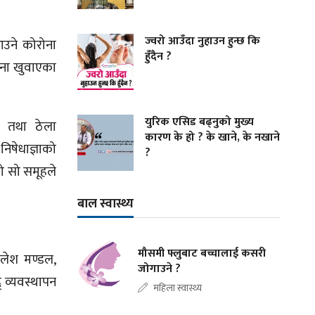
ज्वरो आउँदा नुहाउन हुन्छ कि
आउने कोरोना
हुँदैन ?
ाना खुवाएका
युरिक एसिड बढ्नुको मुख्य
ा तथा ठेला
कारण के हो ? के खाने, के नखाने
िषेधाज्ञाको
?
को सो समूहले
बाल स्वास्थ्य
मौसमी फ्लुबाट बच्चालाई कसरी
मलेश मण्डल,
जोगाउने ?
 व्यवस्थापन
महिला स्वास्थ्य